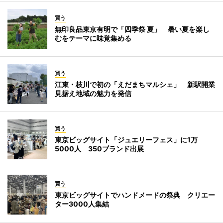
買う
無印良品東京有明で「四季祭 夏」 暑い夏を楽し
むをテーマに味覚集める
買う
江東・枝川で初の「えだまちマルシェ」 新駅開業
見据え地域の魅力を発信
買う
東京ビッグサイト「ジュエリーフェス」に1万
5000人 350ブランド出展
買う
東京ビッグサイトでハンドメードの祭典 クリエー
ター3000人集結