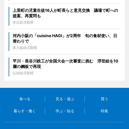
上里町の児童生徒16人が町長らと意見交換 議場で町への
提案、再質問も
本庄経済新聞
河内小阪の「cuisine HAGI」が2周年 旬の食材使い、日
替わりで
東大阪経済新聞
平川・長谷川鉄工が全国大会一次審査に挑む 浮世絵を10
層の鋼板で再現
弘前経済新聞
食べる
見る・遊ぶ
買う
暮らす・働く
学ぶ・知る
特集