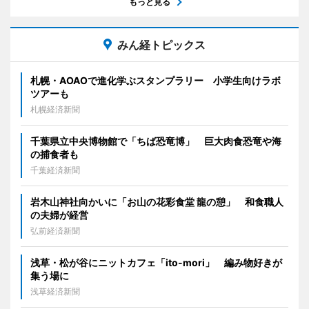
もっと見る
みん経トピックス
札幌・AOAOで進化学ぶスタンプラリー 小学生向けラボ
ツアーも
札幌経済新聞
千葉県立中央博物館で「ちば恐竜博」 巨大肉食恐竜や海
の捕食者も
千葉経済新聞
岩木山神社向かいに「お山の花彩食堂 龍の憩」 和食職人
の夫婦が経営
弘前経済新聞
浅草・松が谷にニットカフェ「ito-mori」 編み物好きが
集う場に
浅草経済新聞