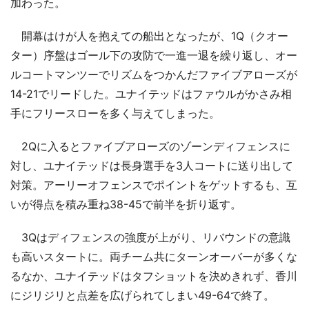
加わった。
開幕はけが人を抱えての船出となったが、1Q（クオー
ター）序盤はゴール下の攻防で一進一退を繰り返し、オー
ルコートマンツーでリズムをつかんだファイブアローズが
14-21でリードした。ユナイテッドはファウルがかさみ相
手にフリースローを多く与えてしまった。
2Qに入るとファイブアローズのゾーンディフェンスに
対し、ユナイテッドは長身選手を3人コートに送り出して
対策。アーリーオフェンスでポイントをゲットするも、互
いが得点を積み重ね38-45で前半を折り返す。
3Qはディフェンスの強度が上がり、リバウンドの意識
も高いスタートに。両チーム共にターンオーバーが多くな
るなか、ユナイテッドはタフショットを決めきれず、香川
にジリジリと点差を広げられてしまい49-64で終了。