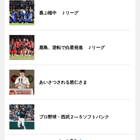
喜ぶ植中 Ｊリーグ
鹿島、逆転で白星発進 Ｊリーグ
あいさつされる悠仁さま
プロ野球・西武２―５ソフトバンク