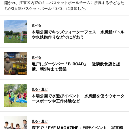
開かれ、江東区内17のミニバスケットボールチームに所属する子どもた
ちが3人制バスケットボール「3×3」に参加した。
食べる
木場公園でキッズウォーターフェス 水風船バトル
や水鉄砲作りなどでにぎわう
食べる
亀戸にダーツバー「B-ROAD」 近隣飲食店と提
携、朝5時まで営業
見る・遊ぶ
木場公園で水遊びイベント 水風船を使うウオータ
ースポーツや工作体験など
見る・遊ぶ
森下で「EYE MAGAZINE」刊行イベント 写真館