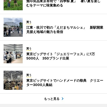
無印良品東京有明で「四季祭 夏」 暑い夏を楽し
むをテーマに味覚集める
買う
江東・枝川で初の「えだまちマルシェ」 新駅開業
見据え地域の魅力を発信
買う
東京ビッグサイト「ジュエリーフェス」に1万
5000人 350ブランド出展
買う
東京ビッグサイトでハンドメードの祭典 クリエー
ター3000人集結
もっと見る