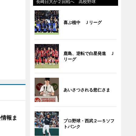
長崎日大が２回戦へ 高校野球
喜ぶ植中 Ｊリーグ
鹿島、逆転で白星発進 Ｊ
リーグ
あいさつされる悠仁さま
会情報ま
プロ野球・西武２―５ソフ
トバンク