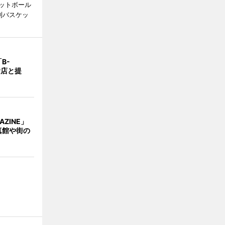
ットボール
制バスケッ
B-
食店と提
AZINE」
真館や街の