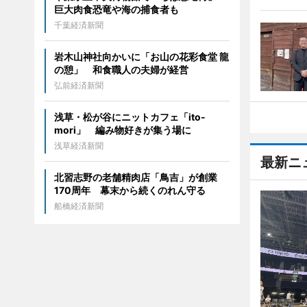
巨大肉食恐竜や海の捕食者も
千葉経済新聞
岩木山神社向かいに「お山の花彩食堂 龍
の憩」 和食職人の夫婦が経営
弘前経済新聞
浅草・松が谷にニットカフェ「ito-
mori」 編み物好きが集う場に
浅草経済新聞
最新ニ
北習志野の老舗精肉店「鳥吉」が創業
170周年 幕末から続くのれん守る
船橋経済新聞