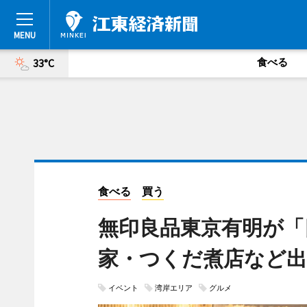
食べる
33°C
食べる
買う
無印良品東京有明が「
家・つくだ煮店など出
イベント
湾岸エリア
グルメ