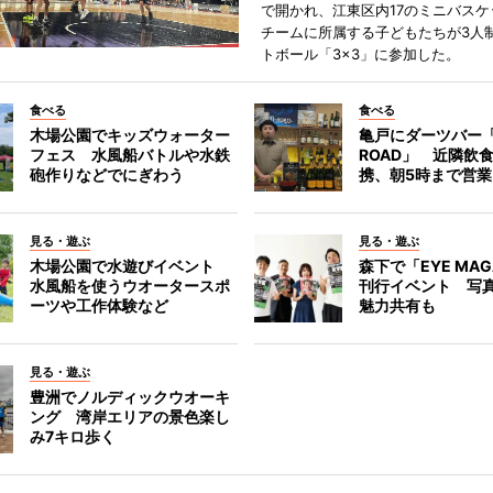
で開かれ、江東区内17のミニバスケ
チームに所属する子どもたちが3人
トボール「3×3」に参加した。
食べる
食べる
木場公園でキッズウォーター
亀戸にダーツバー「
フェス 水風船バトルや水鉄
ROAD」 近隣飲
砲作りなどでにぎわう
携、朝5時まで営業
見る・遊ぶ
見る・遊ぶ
木場公園で水遊びイベント
森下で「EYE MAG
水風船を使うウオータースポ
刊行イベント 写
ーツや工作体験など
魅力共有も
見る・遊ぶ
豊洲でノルディックウオーキ
ング 湾岸エリアの景色楽し
み7キロ歩く