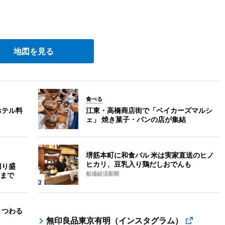
地図を見る
食べる
ホテル料
江東・高橋商店街で「ベイカーズマルシ
ェ」 焼き菓子・パンの店が集結
堺筋本町に和食バル 米は実家直送のヒノ
ヒカリ、豆乳入り鶏だしおでんも
切り盛
まで
船場経済新聞
まつわる
無印良品東京有明（インスタグラム）