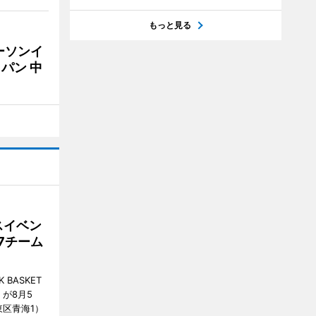
もっと見る
ーソンイ
パン 中
スイベン
7チーム
BASKET
が8月5
江東区青海1）