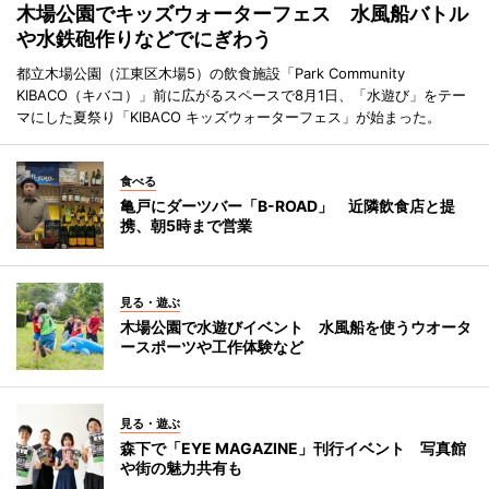
木場公園でキッズウォーターフェス 水風船バトル
や水鉄砲作りなどでにぎわう
都立木場公園（江東区木場5）の飲食施設「Park Community
KIBACO（キバコ）」前に広がるスペースで8月1日、「水遊び」をテー
マにした夏祭り「KIBACO キッズウォーターフェス」が始まった。
食べる
亀戸にダーツバー「B-ROAD」 近隣飲食店と提
携、朝5時まで営業
見る・遊ぶ
木場公園で水遊びイベント 水風船を使うウオータ
ースポーツや工作体験など
見る・遊ぶ
森下で「EYE MAGAZINE」刊行イベント 写真館
や街の魅力共有も