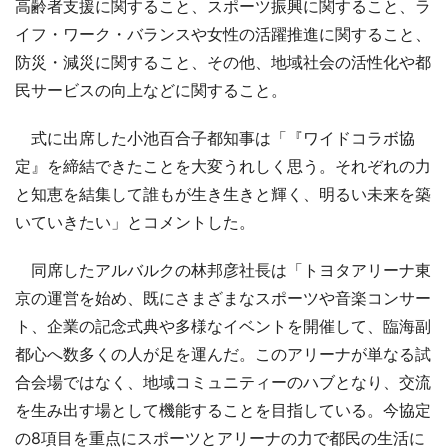
高齢者支援に関すること、スポーツ振興に関すること、ラ
イフ・ワーク・バランスや女性の活躍推進に関すること、
防災・減災に関すること、その他、地域社会の活性化や都
民サービスの向上などに関すること。
式に出席した小池百合子都知事は「『ワイドコラボ協
定』を締結できたことを大変うれしく思う。それぞれの力
と知恵を結集して誰もが生き生きと輝く、明るい未来を築
いていきたい」とコメントした。
同席したアルバルクの林邦彦社長は「トヨタアリーナ東
京の運営を始め、既にさまざまなスポーツや音楽コンサー
ト、企業の記念式典や多様なイベントを開催して、臨海副
都心へ数多くの人が足を運んだ。このアリーナが単なる試
合会場ではなく、地域コミュニティーのハブとなり、交流
を生み出す場として機能することを目指している。今協定
の8項目を重点にスポーツとアリーナの力で都民の生活に