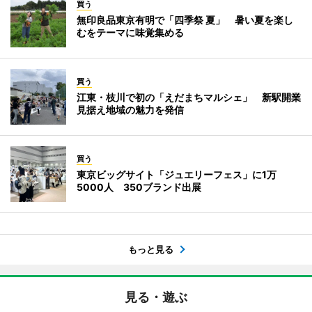
買う
無印良品東京有明で「四季祭 夏」 暑い夏を楽し
むをテーマに味覚集める
買う
江東・枝川で初の「えだまちマルシェ」 新駅開業
見据え地域の魅力を発信
買う
東京ビッグサイト「ジュエリーフェス」に1万
5000人 350ブランド出展
もっと見る
見る・遊ぶ