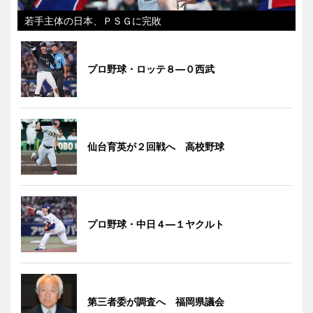
若手主体の日本、ＰＳＧに完敗
プロ野球・ロッテ８―０西武
仙台育英が２回戦へ 高校野球
プロ野球・中日４―１ヤクルト
第三者委が調査へ 福岡県議会