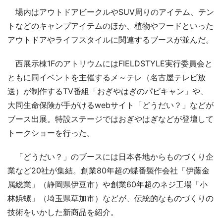
場内はアウトドアビークルやSUV周りのアイテム、テン
トなどのキャンプアイテムのほか、植物やフードといった
アウトドアやライフスタイルに関連するブースが並んだ。
西展示棟1FのアトリウムにはFIELDSTYLE実行委員会と
ともに同イベントを主催するメ～テレ（名古屋テレビ放
送）が制作するTV番組「おぎやはぎのパピキャン」や、
大同生命保険が手がけるwebサイト「どうだい？」などが
ブース出展。特設ステージではおぎやはぎなどが登壇して
トークショーを行った。
「どうだい？」のブースには日本各地からものづくり企
業など20社が集結。創業80年超の蝶番製作会社「伊藤金
属総業」（静岡県伊豆市）や創業60年超のネジ工場「小
林鋲螺」（埼玉県草加市）などが、伝統的なものづくりの
技術をいかした新商品を紹介。