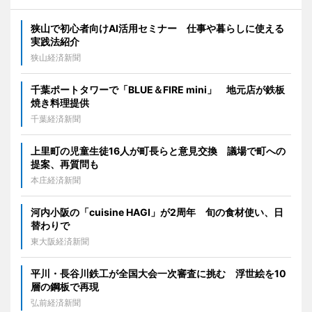
狭山で初心者向けAI活用セミナー 仕事や暮らしに使える
実践法紹介
狭山経済新聞
千葉ポートタワーで「BLUE＆FIRE mini」 地元店が鉄板
焼き料理提供
千葉経済新聞
上里町の児童生徒16人が町長らと意見交換 議場で町への
提案、再質問も
本庄経済新聞
河内小阪の「cuisine HAGI」が2周年 旬の食材使い、日
替わりで
東大阪経済新聞
平川・長谷川鉄工が全国大会一次審査に挑む 浮世絵を10
層の鋼板で再現
弘前経済新聞