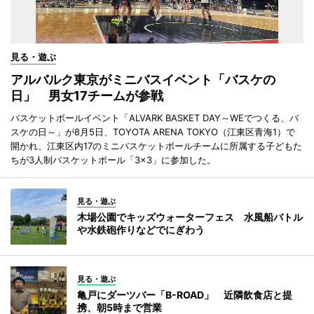
見る・遊ぶ
アルバルク東京がミニバスイベント「バスケの
日」 男女17チームが参戦
バスケットボールイベント「ALVARK BASKET DAY～WEでつくる、バ
スケの日～」が8月5日、TOYOTA ARENA TOKYO（江東区青海1）で
開かれ、江東区内17のミニバスケットボールチームに所属する子どもた
ちが3人制バスケットボール「3×3」に参加した。
見る・遊ぶ
木場公園でキッズウォーターフェス 水風船バトル
や水鉄砲作りなどでにぎわう
見る・遊ぶ
亀戸にダーツバー「B-ROAD」 近隣飲食店と提
携、朝5時まで営業