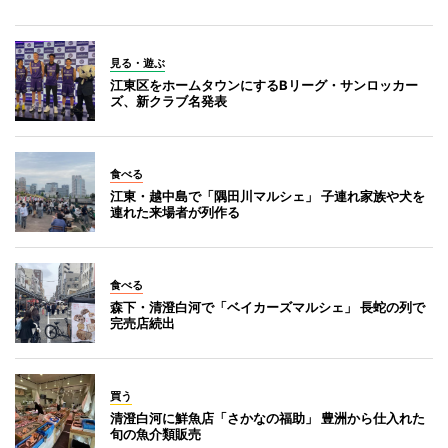
見る・遊ぶ
江東区をホームタウンにするBリーグ・サンロッカー
ズ、新クラブ名発表
食べる
江東・越中島で「隅田川マルシェ」 子連れ家族や犬を
連れた来場者が列作る
食べる
森下・清澄白河で「ベイカーズマルシェ」 長蛇の列で
完売店続出
買う
清澄白河に鮮魚店「さかなの福助」 豊洲から仕入れた
旬の魚介類販売