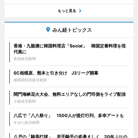
もっと見る
みん経トピックス
香港・九龍塘に韓国料理店「Social」 韓国定番料理を現
代風に
香港経済新聞
SC相模原、熊本と引き分け J3リーグ開幕
相模原町田経済新聞
関門海峡花火大会、無料エリアなしの門司側をライブ配信
小倉経済新聞
八広で「八八祭り」 1500人が提灯行列、多幸アートも
すみだ経済新聞
八戸の「騎馬打毬」、若手騎手の姿勇ましく 20年ぶりの