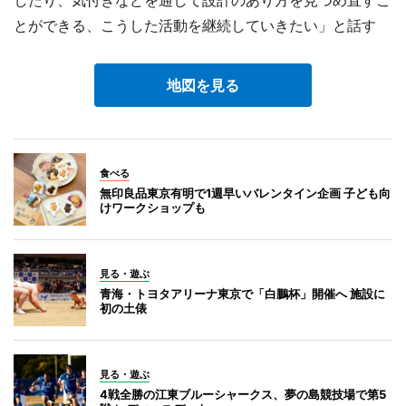
したり、気付きなどを通して設計のあり方を見つめ直すこ
とができる、こうした活動を継続していきたい」と話す
地図を見る
食べる
無印良品東京有明で1週早いバレンタイン企画 子ども向
けワークショップも
見る・遊ぶ
青海・トヨタアリーナ東京で「白鵬杯」開催へ 施設に
初の土俵
見る・遊ぶ
4戦全勝の江東ブルーシャークス、夢の島競技場で第5