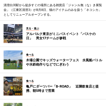
清澄白河駅から徒歩すぐの場所にある雑貨店「ジャンル無（な）き展覧
会」（江東区清澄3）が8月8日、猫のアイテムのみを扱う「ネコシカ」
としてリニューアルオープンする。
見る・遊ぶ
アルバルク東京がミニバスイベント「バスケの
日」 男女17チームが参戦
食べる
木場公園でキッズウォーターフェス 水風船バトル
や水鉄砲作りなどでにぎわう
食べる
亀戸にダーツバー「B-ROAD」 近隣飲食店と提
携、朝5時まで営業