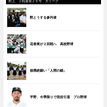
村上、２戦連発２６号 大リーグ
黙とうする参列者
花巻東が２回戦へ 高校野球
核廃絶願い「人間の鎖」
平野、今季限りで現役引退 プロ野球