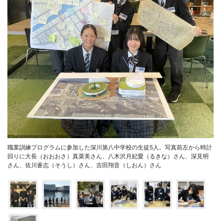
職業訓練プログラムに参加した深川第八中学校の生徒5人。写真前左から時計
回りに大長（おおおさ）真菜美さん、八木沢月妃愛（るきな）さん、深見明
さん、佐川蒼志（そうし）さん、吉田翔音（しおん）さん