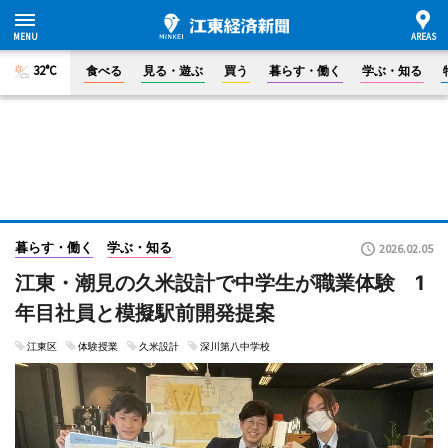
32°C
食べる
見る・遊ぶ
買う
暮らす・働く
学ぶ・知る
暮らす・働く
学ぶ・知る
2026.02.05
江東・潮見の久米設計で中学生が職業体験 1
年目社員と模擬駅前開発提案
江東区
体験授業
久米設計
深川第八中学校