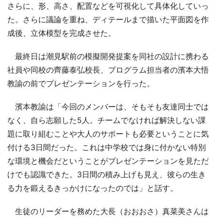
さらに、形、高さ、配置などを可視化して具体化していっ
た。さらに議論を重ね、ディテールまで描いた平面図を作
成後、立体模型を完成させた。
最終日は潮見駅前の模擬開発提案を同社の設計に携わる
社員や同校の齊藤泰弘校長、プログラム担当者の濱本大悟
教諭の前でプレゼンテーションを行った。
濱本教諭は「今回のメンバーは、そもそも友達同士では
なく、自ら志願した5人。チームでなければ解決しない課
題に取り組むことや大人のサポートも必要ということに気
付ける3日間だった。これは中学校では身に付かない特別
な環境と機会だということがプレゼンテーションを見ただ
けでも認識できた。3日間の積み上げも見え、彼らの生き
る力を鍛えるきっかけになったのでは」と話す。
生徒のリーダーを務めた大長（おおおさ）真菜美さんは