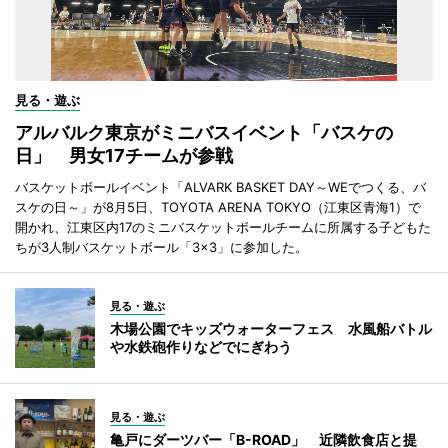
見る・遊ぶ
アルバルク東京がミニバスイベント「バスケの
日」 男女17チームが参戦
バスケットボールイベント「ALVARK BASKET DAY～WEでつくる、バ
スケの日～」が8月5日、TOYOTA ARENA TOKYO（江東区青海1）で
開かれ、江東区内17のミニバスケットボールチームに所属する子どもた
ちが3人制バスケットボール「3×3」に参加した。
見る・遊ぶ
木場公園でキッズウォーターフェス 水風船バトル
や水鉄砲作りなどでにぎわう
見る・遊ぶ
亀戸にダーツバー「B-ROAD」 近隣飲食店と提