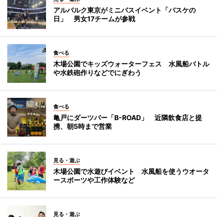
アルバルク東京がミニバスイベント「バスケの
日」 男女17チームが参戦
食べる
木場公園でキッズウォーターフェス 水風船バトル
や水鉄砲作りなどでにぎわう
食べる
亀戸にダーツバー「B-ROAD」 近隣飲食店と提
携、朝5時まで営業
見る・遊ぶ
木場公園で水遊びイベント 水風船を使うウオータ
ースポーツや工作体験など
見る・遊ぶ