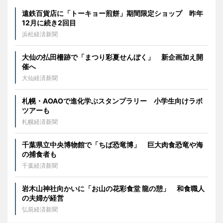
遠鉄百貨店に「トーキョー煎餅」期間限定ショップ 昨年
12月に続き2回目
浜松経済新聞
大仙の払田柵跡で「まつり彩夏せんぼく」 新企画加え開
催へ
大仙経済新聞
札幌・AOAOで進化学ぶスタンプラリー 小学生向けラボ
ツアーも
札幌経済新聞
千葉県立中央博物館で「ちば恐竜博」 巨大肉食恐竜や海
の捕食者も
千葉経済新聞
岩木山神社向かいに「お山の花彩食堂 龍の憩」 和食職人
の夫婦が経営
弘前経済新聞