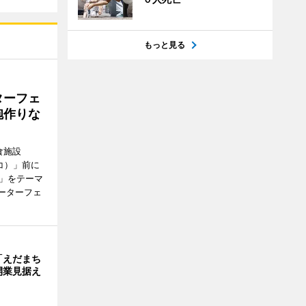
もっと見る
ターフェ
砲作りな
食施設
キバコ）」前に
び」をテーマ
ォーターフェ
「えだまち
開業見据え