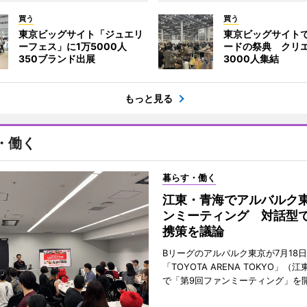
買う
買う
東京ビッグサイト「ジュエリ
東京ビッグサイト
ーフェス」に1万5000人
ードの祭典 クリ
350ブランド出展
3000人集結
もっと見る
・働く
暮らす・働く
江東・青海でアルバルク
ンミーティング 対話型
携策を議論
Bリーグのアルバルク東京が7月18
「TOYOTA ARENA TOKYO」（
で「第9回ファンミーティング」を