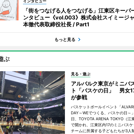
インタビュー
「街をつなげる人をつなげる」江東区キーパ
ンタビュー《vol.003》株式会社スイミージャ
本徹代表取締役社長 / Part1
もっと見る
遊ぶ
見る・遊ぶ
アルバルク東京がミニバ
ト「バスケの日」 男女1
が参戦
バスケットボールイベント「ALVARK 
DAY～WEでつくる、バスケの日～」
日、TOYOTA ARENA TOKYO（
で開かれ、江東区内17のミニバスケ
チームに所属する子どもたちが3人