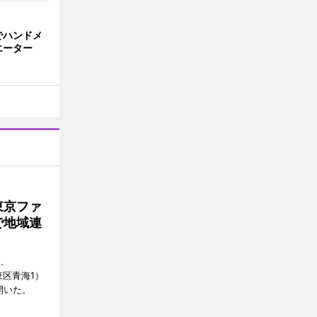
でハンドメ
エーター
東京ファ
で地域連
日、
江東区青海1）
開いた。