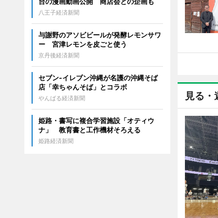
台の漫画動画公開 商店会との企画も
八王子経済新聞
与謝野のアソビビールが発酵レモンサワ
ー 宮津レモンを皮ごと使う
京丹後経済新聞
セブン‐イレブン沖縄が名護の沖縄そば
店「幸ちゃんそば」とコラボ
見る・
やんばる経済新聞
姫路・書写に複合学習施設「オティウ
ナ」 教育書と工作機材そろえる
姫路経済新聞