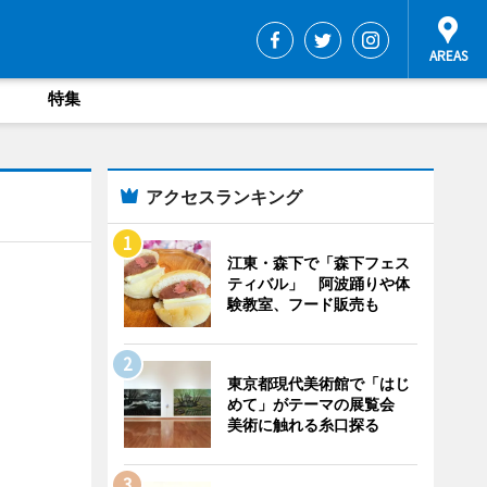
特集
アクセスランキング
江東・森下で「森下フェス
ティバル」 阿波踊りや体
験教室、フード販売も
東京都現代美術館で「はじ
めて」がテーマの展覧会
美術に触れる糸口探る