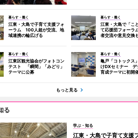
暮らす・働く
暮らす・働く
江東・大島で子育て支援フォ
江東・大島で「こ
ーラム 100人超が交流、地
て応援団フォーラ
域連携の輪広げる
者交流や意見交換
暮らす・働く
暮らす・働く
江東区観光協会がフォトコン
亀戸「コトックス
テスト 「瞬間」「みどり」
けDXセミナー デ
テーマに公募
育成テーマに初開
もっと見る
知る
学ぶ・知る
江東・大島で子育て支援