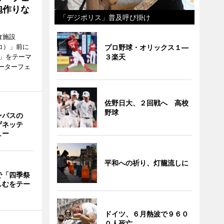
砲作りな
「デジポリス」普及呼び掛け
食施設
キバコ）」前に
プロ野球・オリックス１―
び」をテーマ
３楽天
ォーターフェ
佐野日大、２回戦へ 高校
野球
ンパスの
ザネッテ
ュー
平和への祈り、灯籠流しに
で「四季祭
しむをテー
ドイツ、６月熱波で９６０
０人死亡