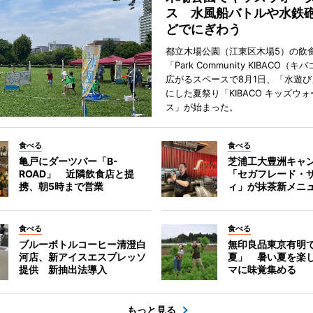
ス 水風船バトルや水鉄
どでにぎわう
都立木場公園（江東区木場5）の飲
「Park Community KIBACO（
広がるスペースで8月1日、「水遊
にした夏祭り「KIBACO キッズウ
ス」が始まった。
食べる
食べる
亀戸にダーツバー「B-
芝浦工大豊洲キャ
ROAD」 近隣飲食店と提
「セガフレード・
携、朝5時まで営業
ィ」が抹茶新メニ
食べる
食べる
ブルーボトルコーヒー清澄白
無印良品東京有明
河店、新アイスエスプレッソ
夏」 暑い夏を楽
提供 新抽出法導入
マに味覚集める
もっと見る