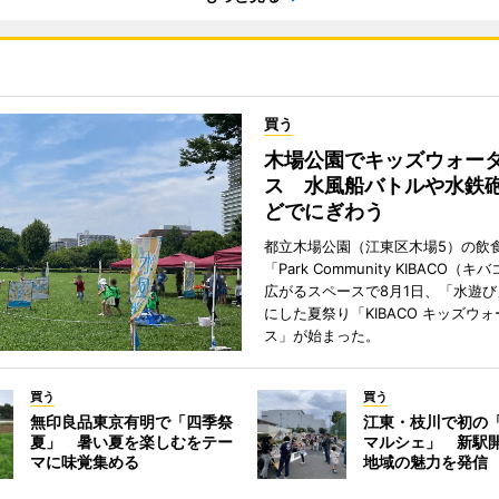
買う
木場公園でキッズウォー
ス 水風船バトルや水鉄
どでにぎわう
都立木場公園（江東区木場5）の飲
「Park Community KIBACO（
広がるスペースで8月1日、「水遊
にした夏祭り「KIBACO キッズウ
ス」が始まった。
買う
買う
無印良品東京有明で「四季祭
江東・枝川で初の
夏」 暑い夏を楽しむをテー
マルシェ」 新駅
マに味覚集める
地域の魅力を発信