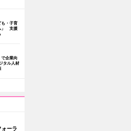
ども・子育
ム」 支援
も
」で企業向
ジタル人材
催
フォーラ