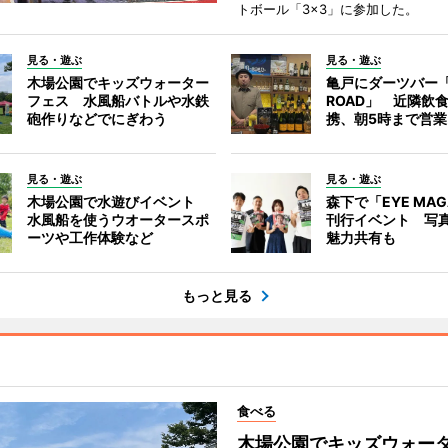
トボール「3×3」に参加した。
見る・遊ぶ
見る・遊ぶ
木場公園でキッズウォーター
亀戸にダーツバー「
フェス 水風船バトルや水鉄
ROAD」 近隣飲
砲作りなどでにぎわう
携、朝5時まで営業
見る・遊ぶ
見る・遊ぶ
木場公園で水遊びイベント
森下で「EYE MAG
水風船を使うウオータースポ
刊行イベント 写
ーツや工作体験など
魅力共有も
もっと見る
食べる
木場公園でキッズウォー