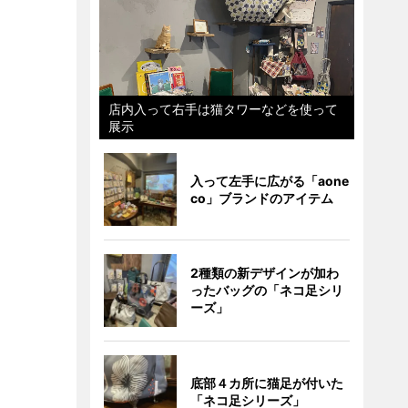
店内入って右手は猫タワーなどを使って
展示
入って左手に広がる「aone
co」ブランドのアイテム
2種類の新デザインが加わ
ったバッグの「ネコ足シリ
ーズ」
底部４カ所に猫足が付いた
「ネコ足シリーズ」