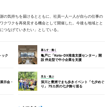
謝の気持ちを届けるとともに、社員一人一人が自らの仕事の
ワクワクを再発見する機会として開催した。今後も地域とと
につなげていきたい」としている。
暮らす・働く
トック
亀戸に「Koto-DX推進支援センター」開
設 伴走型で中小企業を支援
見る・遊ぶ
展示会・
深川と豊洲でまち歩きイベント「七夕めぐ
り」 75カ所の七夕飾り巡る