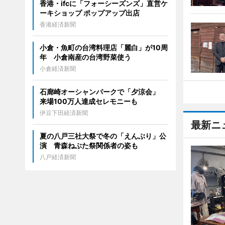
香港・ifcに「フォーシーズンズ」直営ケ
ーキショップ ポップアップ出店
香港経済新聞
小倉・魚町の台湾料理店「麗白」が10周
年 小倉南産の台湾野菜使う
小倉経済新聞
石廊崎オーシャンパークで「夕涼会」
来場100万人達成セレモニーも
伊豆下田経済新聞
最新ニ
夏の八戸三社大祭で冬の「えんぶり」公
演 青森ねぶた祭関係者の姿も
八戸経済新聞