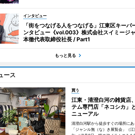
インタビュー
「街をつなげる人をつなげる」江東区キーパ
ンタビュー《vol.003》株式会社スイミージャ
本徹代表取締役社長 / Part1
もっと見る
ュース
買う
江東・清澄白河の雑貨店
テム専門店「ネコシカ」
ニューアル
清澄白河駅から徒歩すぐの場所にあ
「ジャンル無（な）き展覧会」（江