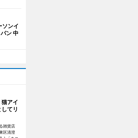
ーソンイ
パン 中
、猫アイ
としてリ
る雑貨店
東区清澄