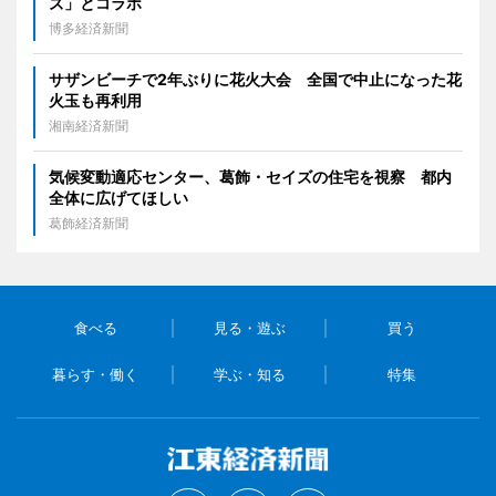
ズ」とコラボ
博多経済新聞
サザンビーチで2年ぶりに花火大会 全国で中止になった花
火玉も再利用
湘南経済新聞
気候変動適応センター、葛飾・セイズの住宅を視察 都内
全体に広げてほしい
葛飾経済新聞
食べる
見る・遊ぶ
買う
暮らす・働く
学ぶ・知る
特集