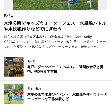
食べる
木場公園でキッズウォーターフェス 水風船バトル
や水鉄砲作りなどでにぎわう
都立木場公園（江東区木場5）の飲食施設「Park Community
KIBACO（キバコ）」前に広がるスペースで8月1日、「水遊び」をテー
マにした夏祭り「KIBACO キッズウォーターフェス」が始まった。
食べる
亀戸にダーツバー「B-ROAD」 近隣飲食店と提
携、朝5時まで営業
見る・遊ぶ
木場公園で水遊びイベント 水風船を使うウオータ
ースポーツや工作体験など