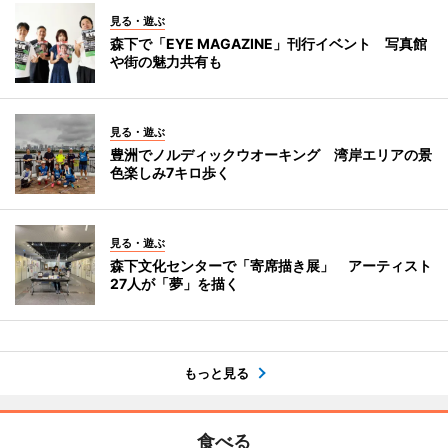
見る・遊ぶ
森下で「EYE MAGAZINE」刊行イベント 写真館
や街の魅力共有も
見る・遊ぶ
豊洲でノルディックウオーキング 湾岸エリアの景
色楽しみ7キロ歩く
見る・遊ぶ
森下文化センターで「寄席描き展」 アーティスト
27人が「夢」を描く
もっと見る
食べる