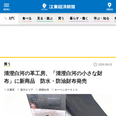
32°C
食べる
見る・遊ぶ
買う
暮らす・働く
学ぶ・知る
買う
2026.06.01
清澄白河の革工房、「清澄白河の小さな財
布」に新商品 防水・防油財布発売
江東区
深川エリア
清澄白河
カーペンタースミス