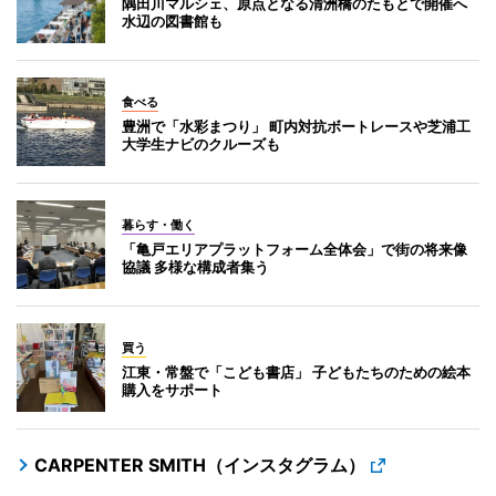
隅田川マルシェ、原点となる清洲橋のたもとで開催へ
水辺の図書館も
食べる
豊洲で「水彩まつり」 町内対抗ボートレースや芝浦工
大学生ナビのクルーズも
暮らす・働く
「亀戸エリアプラットフォーム全体会」で街の将来像
協議 多様な構成者集う
買う
江東・常盤で「こども書店」 子どもたちのための絵本
購入をサポート
CARPENTER SMITH（インスタグラム）