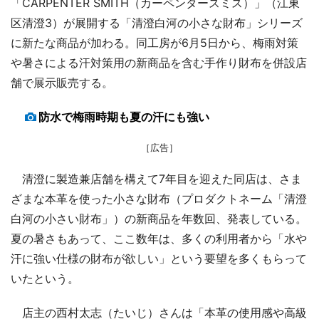
「CARPENTER SMITH（カーペンタースミス）」（江東
区清澄3）が展開する「清澄白河の小さな財布」シリーズ
に新たな商品が加わる。同工房が6月5日から、梅雨対策
や暑さによる汗対策用の新商品を含む手作り財布を併設店
舗で展示販売する。
防水で梅雨時期も夏の汗にも強い
［広告］
清澄に製造兼店舗を構えて7年目を迎えた同店は、さま
ざまな本革を使った小さな財布（プロダクトネーム「清澄
白河の小さい財布」）の新商品を年数回、発表している。
夏の暑さもあって、ここ数年は、多くの利用者から「水や
汗に強い仕様の財布が欲しい」という要望を多くもらって
いたという。
店主の西村太志（たいじ）さんは「本革の使用感や高級