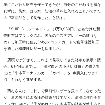
感にこだわり財布を作ってきたが、自分のこだわりを損な
わずに、防水、はっ水、防油の革を仕入れることができた
ので新商品として制作した」と話す。
「SHIELD（シールド）」（1万9,980円）と名付けた新
作財布はブラックのみ。国産の牛ステアレザーの鞣（な
め）し加工時に住友3Mのスコッチガードで皮革保護加工
を施した機能性レザーを採用した。
店頭では併せて、これまで発表してきた財布も展示・販
売。6月14日までは、「清澄白河の小さい財布」の購入客
には「牛本革エナメルカードカバー」を1点購入につき1
点、もれなく進呈する。
西村さんは「これまで機能性レザーを扱ってこなかった
が、夏の暑さによる汗の対策だけでなく、清澄に住む子育
て世代に向けて『手がぬれていても本革の財布が使えると