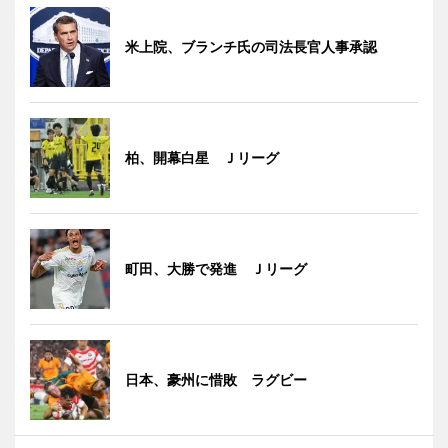
米上院、ブランチ氏の司法長官人事承認
柏、開幕白星 Ｊリーグ
町田、大勝で発進 Ｊリーグ
日本、豪州に惜敗 ラグビー