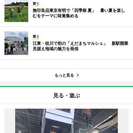
買う
無印良品東京有明で「四季祭 夏」 暑い夏を楽し
むをテーマに味覚集める
買う
江東・枝川で初の「えだまちマルシェ」 新駅開業
見据え地域の魅力を発信
もっと見る
見る・遊ぶ