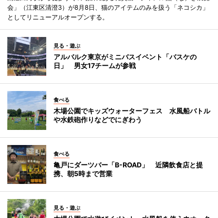
会」（江東区清澄3）が8月8日、猫のアイテムのみを扱う「ネコシカ」
としてリニューアルオープンする。
見る・遊ぶ
アルバルク東京がミニバスイベント「バスケの
日」 男女17チームが参戦
食べる
木場公園でキッズウォーターフェス 水風船バトル
や水鉄砲作りなどでにぎわう
食べる
亀戸にダーツバー「B-ROAD」 近隣飲食店と提
携、朝5時まで営業
見る・遊ぶ