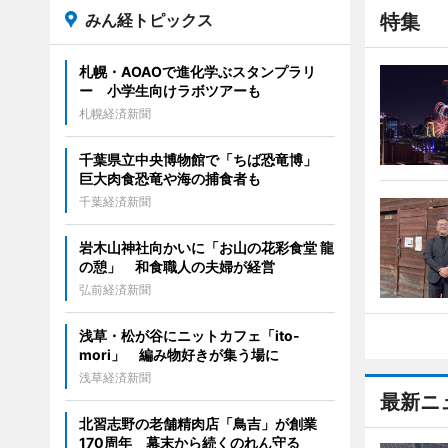
みん経トピックス
特集
札幌・AOAOで進化学ぶスタンプラリ
ー 小学生向けラボツアーも
札幌経済新聞
千葉県立中央博物館で「ちば恐竜博」
巨大肉食恐竜や海の捕食者も
千葉経済新聞
岩木山神社向かいに「お山の花彩食堂 龍
の憩」 和食職人の夫婦が経営
弘前経済新聞
浅草・松が谷にニットカフェ「ito-
mori」 編み物好きが集う場に
浅草経済新聞
最新ニ
北習志野の老舗精肉店「鳥吉」が創業
170周年 幕末から続くのれん守る