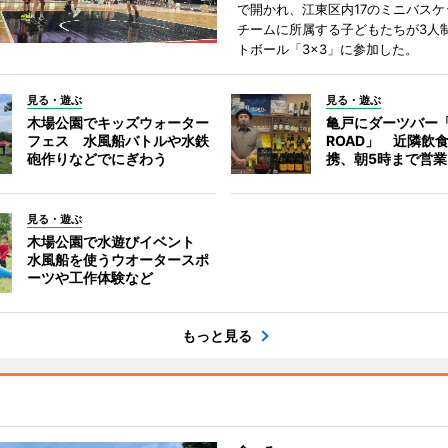
で開かれ、江東区内17のミニバスケ
チームに所属する子どもたちが3人
トボール「3×3」に参加した。
見る・遊ぶ
見る・遊ぶ
木場公園でキッズウォーター
亀戸にダーツバー「
フェス 水風船バトルや水鉄
ROAD」 近隣飲
砲作りなどでにぎわう
携、朝5時まで営業
見る・遊ぶ
木場公園で水遊びイベント
水風船を使うウオータースポ
ーツや工作体験など
もっと見る