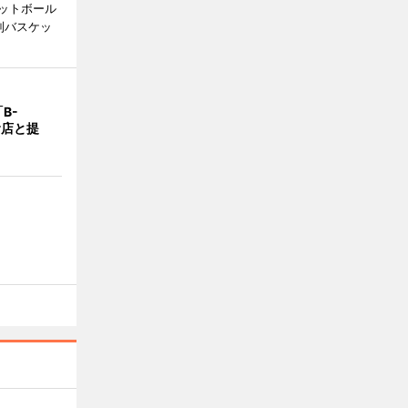
ットボール
制バスケッ
B-
食店と提