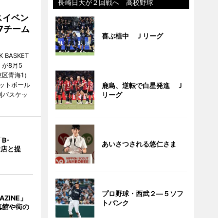
長崎日大が２回戦へ 高校野球
スイベン
7チーム
喜ぶ植中 Ｊリーグ
BASKET
が8月5
江東区青海1）
ットボール
鹿島、逆転で白星発進 Ｊ
制バスケッ
リーグ
B-
あいさつされる悠仁さま
食店と提
プロ野球・西武２―５ソフ
AZINE」
トバンク
真館や街の