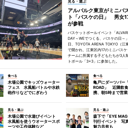
見る・遊ぶ
アルバルク東京がミニバ
ト「バスケの日」 男女1
が参戦
バスケットボールイベント「ALVARK 
DAY～WEでつくる、バスケの日～」
日、TOYOTA ARENA TOKYO（
で開かれ、江東区内17のミニバスケ
チームに所属する子どもたちが3人
トボール「3×3」に参加した。
食べる
食べる
木場公園でキッズウォーター
亀戸にダーツバー「
フェス 水風船バトルや水鉄
ROAD」 近隣飲
砲作りなどでにぎわう
携、朝5時まで営業
見る・遊ぶ
見る・遊ぶ
木場公園で水遊びイベント
森下で「EYE MAG
水風船を使うウオータースポ
刊行イベント 写
ーツや工作体験など
魅力共有も