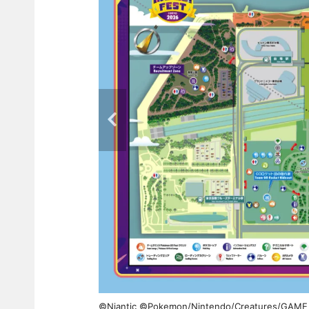
©Niantic ©Pokemon/Nintendo/Creatures/GAME