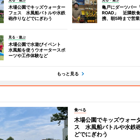
見る・遊ぶ
見る・遊ぶ
木場公園でキッズウォーター
亀戸にダーツバー「
フェス 水風船バトルや水鉄
ROAD」 近隣飲
砲作りなどでにぎわう
携、朝5時まで営業
見る・遊ぶ
木場公園で水遊びイベント
水風船を使うウオータースポ
ーツや工作体験など
もっと見る
食べる
木場公園でキッズウォー
ス 水風船バトルや水鉄
どでにぎわう