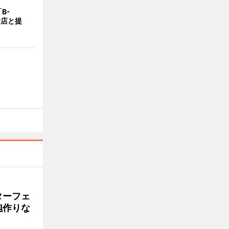
B-
食店と提
ターフェ
砲作りな