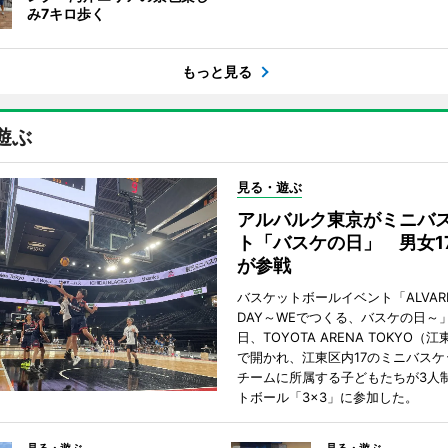
み7キロ歩く
もっと見る
遊ぶ
見る・遊ぶ
アルバルク東京がミニバ
ト「バスケの日」 男女1
が参戦
バスケットボールイベント「ALVARK 
DAY～WEでつくる、バスケの日～」
日、TOYOTA ARENA TOKYO（
で開かれ、江東区内17のミニバスケ
チームに所属する子どもたちが3人
トボール「3×3」に参加した。