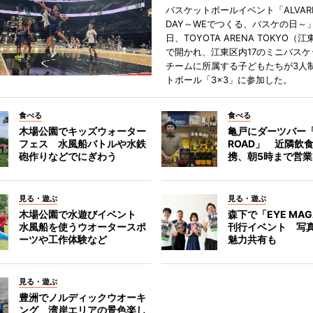
バスケットボールイベント「ALVARK 
DAY～WEでつくる、バスケの日～」
日、TOYOTA ARENA TOKYO（
で開かれ、江東区内17のミニバスケ
チームに所属する子どもたちが3人
トボール「3×3」に参加した。
食べる
食べる
木場公園でキッズウォーター
亀戸にダーツバー「
フェス 水風船バトルや水鉄
ROAD」 近隣飲
砲作りなどでにぎわう
携、朝5時まで営業
見る・遊ぶ
見る・遊ぶ
木場公園で水遊びイベント
森下で「EYE MAG
水風船を使うウオータースポ
刊行イベント 写
ーツや工作体験など
魅力共有も
見る・遊ぶ
豊洲でノルディックウオーキ
ング 湾岸エリアの景色楽し