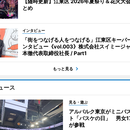
【随時更新】江東区 2026年夏祭り＆花火大
とめ
インタビュー
「街をつなげる人をつなげる」江東区キーパ
ンタビュー《vol.003》株式会社スイミージャ
本徹代表取締役社長 / Part1
もっと見る
ュース
見る・遊ぶ
アルバルク東京がミニバ
ト「バスケの日」 男女1
が参戦