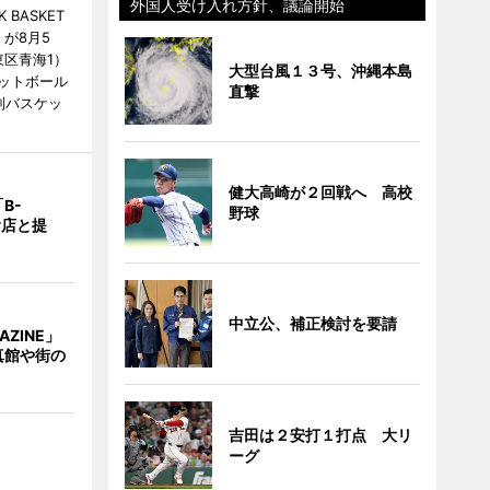
外国人受け入れ方針、議論開始
BASKET
が8月5
江東区青海1）
大型台風１３号、沖縄本島
ットボール
直撃
制バスケッ
健大高崎が２回戦へ 高校
B-
野球
食店と提
中立公、補正検討を要請
AZINE」
真館や街の
吉田は２安打１打点 大リ
ーグ