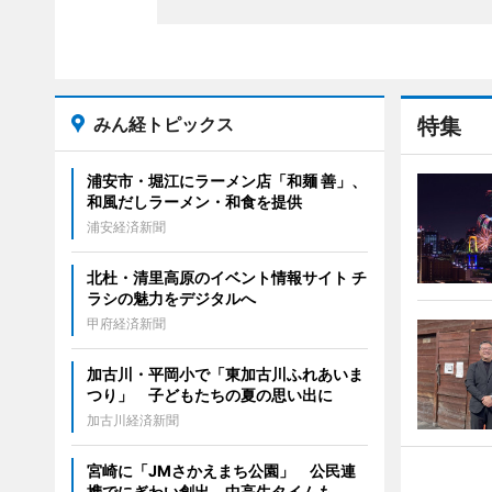
みん経トピックス
特集
浦安市・堀江にラーメン店「和麺 善」、
和風だしラーメン・和食を提供
浦安経済新聞
北杜・清里高原のイベント情報サイト チ
ラシの魅力をデジタルへ
甲府経済新聞
加古川・平岡小で「東加古川ふれあいま
つり」 子どもたちの夏の思い出に
加古川経済新聞
宮崎に「JMさかえまち公園」 公民連
携でにぎわい創出、中高生タイムも