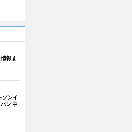
会情報ま
ーソンイ
パン 中