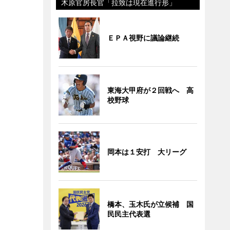
木原官房長官「拉致は現在進行形」
ＥＰＡ視野に議論継続
東海大甲府が２回戦へ 高
校野球
岡本は１安打 大リーグ
橋本、玉木氏が立候補 国
民民主代表選