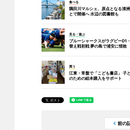
食べる
隅田川マルシェ、原点となる清洲
とで開催へ 水辺の図書館も
見る・遊ぶ
ブルーシャークスがラグビーD1・
替え戦初戦 夢の島で浦安に惜敗
買う
江東・常盤で「こども書店」 子
のための絵本購入をサポート
前の