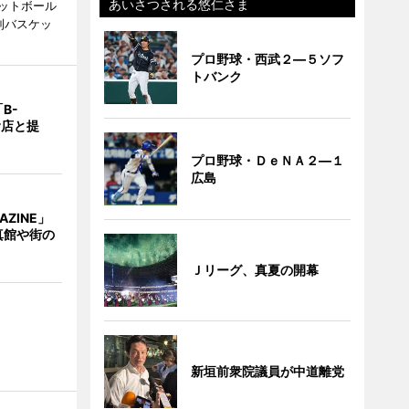
あいさつされる悠仁さま
ットボール
制バスケッ
プロ野球・西武２―５ソフ
トバンク
B-
食店と提
プロ野球・ＤｅＮＡ２―１
広島
AZINE」
真館や街の
Ｊリーグ、真夏の開幕
新垣前衆院議員が中道離党