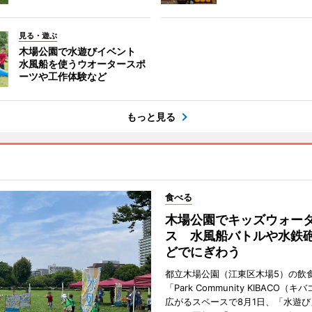
見る・遊ぶ
木場公園で水遊びイベント
水風船を使うウオータースポ
ーツや工作体験など
もっと見る
食べる
木場公園でキッズウォー
ス 水風船バトルや水鉄
どでにぎわう
都立木場公園（江東区木場5）の飲
「Park Community KIBACO（
広がるスペースで8月1日、「水遊