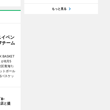
もっと見る
スイベン
7チーム
BASKET
が8月5
江東区青海1）
ットボール
制バスケッ
B-
食店と提