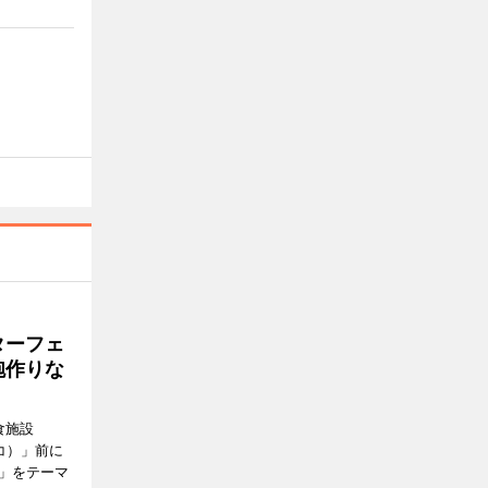
ターフェ
砲作りな
食施設
キバコ）」前に
び」をテーマ