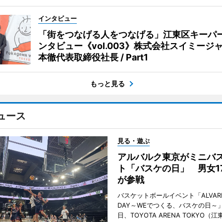
インタビュー
「街をつなげる人をつなげる」江東区キーパ
ンタビュー《vol.003》株式会社スイミージャ
本徹代表取締役社長 / Part1
もっと見る
ュース
見る・遊ぶ
アルバルク東京がミニバ
ト「バスケの日」 男女1
が参戦
バスケットボールイベント「ALVARK 
DAY～WEでつくる、バスケの日～」
日、TOYOTA ARENA TOKYO（