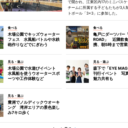
で開かれ、江東区内17のミニバスケ
チームに所属する子どもたちが3人
トボール「3×3」に参加した。
食べる
食べる
木場公園でキッズウォーター
亀戸にダーツバー「
フェス 水風船バトルや水鉄
ROAD」 近隣飲
砲作りなどでにぎわう
携、朝5時まで営業
見る・遊ぶ
見る・遊ぶ
木場公園で水遊びイベント
森下で「EYE MAG
水風船を使うウオータースポ
刊行イベント 写
ーツや工作体験など
魅力共有も
見る・遊ぶ
豊洲でノルディックウオーキ
ング 湾岸エリアの景色楽し
み7キロ歩く