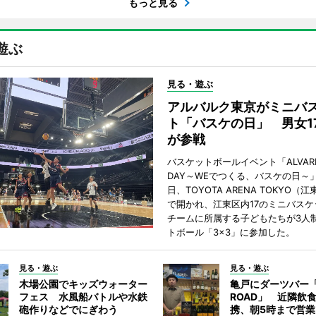
もっと見る
遊ぶ
見る・遊ぶ
アルバルク東京がミニバ
ト「バスケの日」 男女1
が参戦
バスケットボールイベント「ALVARK 
DAY～WEでつくる、バスケの日～」
日、TOYOTA ARENA TOKYO（
で開かれ、江東区内17のミニバスケ
チームに所属する子どもたちが3人
トボール「3×3」に参加した。
見る・遊ぶ
見る・遊ぶ
木場公園でキッズウォーター
亀戸にダーツバー「
フェス 水風船バトルや水鉄
ROAD」 近隣飲
砲作りなどでにぎわう
携、朝5時まで営業