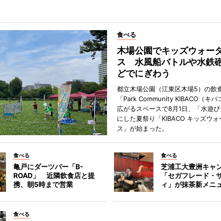
食べる
木場公園でキッズウォー
ス 水風船バトルや水鉄
どでにぎわう
都立木場公園（江東区木場5）の飲
「Park Community KIBACO（
広がるスペースで8月1日、「水遊
にした夏祭り「KIBACO キッズウ
ス」が始まった。
食べる
食べる
亀戸にダーツバー「B-
芝浦工大豊洲キャ
ROAD」 近隣飲食店と提
「セガフレード・
携、朝5時まで営業
ィ」が抹茶新メニ
食べる