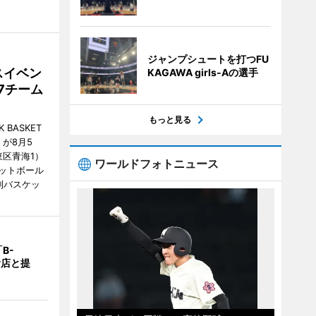
ジャンプシュートを打つFU
スイベン
KAGAWA girls-Aの選手
7チーム
もっと見る
BASKET
が8月5
江東区青海1）
ワールドフォトニュース
ットボール
制バスケッ
B-
食店と提