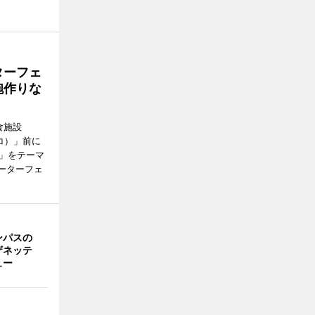
ターフェ
砲作りな
食施設
キバコ）」前に
び」をテーマ
ォーターフェ
ンパスの
ザネッテ
ュー