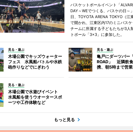
バスケットボールイベント「ALVARK 
DAY～WEでつくる、バスケの日～」
日、TOYOTA ARENA TOKYO（
で開かれ、江東区内17のミニバスケ
チームに所属する子どもたちが3人
トボール「3×3」に参加した。
見る・遊ぶ
見る・遊ぶ
木場公園でキッズウォーター
亀戸にダーツバー「
フェス 水風船バトルや水鉄
ROAD」 近隣飲
砲作りなどでにぎわう
携、朝5時まで営業
見る・遊ぶ
木場公園で水遊びイベント
水風船を使うウオータースポ
ーツや工作体験など
もっと見る