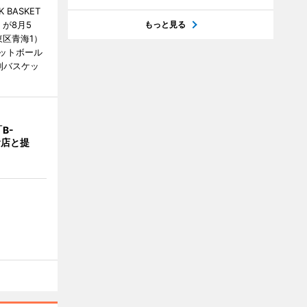
BASKET
が8月5
もっと見る
江東区青海1）
ットボール
制バスケッ
B-
食店と提