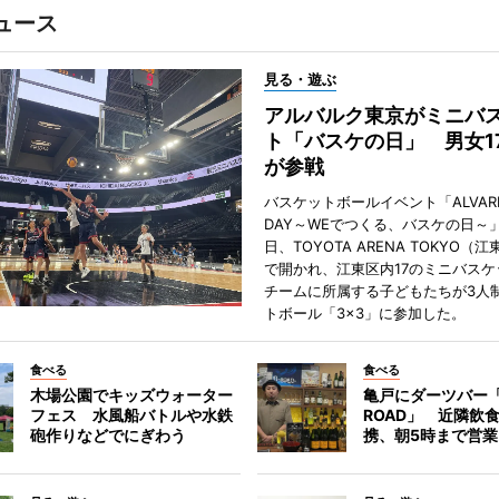
ュース
見る・遊ぶ
アルバルク東京がミニバ
ト「バスケの日」 男女1
が参戦
バスケットボールイベント「ALVARK 
DAY～WEでつくる、バスケの日～」
日、TOYOTA ARENA TOKYO（
で開かれ、江東区内17のミニバスケ
チームに所属する子どもたちが3人
トボール「3×3」に参加した。
食べる
食べる
木場公園でキッズウォーター
亀戸にダーツバー「
フェス 水風船バトルや水鉄
ROAD」 近隣飲
砲作りなどでにぎわう
携、朝5時まで営業