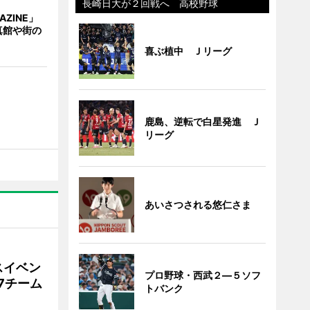
長崎日大が２回戦へ 高校野球
AZINE」
真館や街の
喜ぶ植中 Ｊリーグ
鹿島、逆転で白星発進 Ｊ
リーグ
あいさつされる悠仁さま
スイベン
プロ野球・西武２―５ソフ
7チーム
トバンク