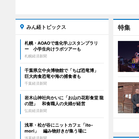
みん経トピックス
特集
札幌・AOAOで進化学ぶスタンプラリ
ー 小学生向けラボツアーも
札幌経済新聞
千葉県立中央博物館で「ちば恐竜博」
巨大肉食恐竜や海の捕食者も
千葉経済新聞
岩木山神社向かいに「お山の花彩食堂 龍
の憩」 和食職人の夫婦が経営
弘前経済新聞
浅草・松が谷にニットカフェ「ito-
mori」 編み物好きが集う場に
浅草経済新聞