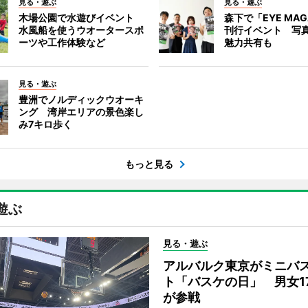
見る・遊ぶ
見る・遊ぶ
木場公園で水遊びイベント
森下で「EYE MAG
水風船を使うウオータースポ
刊行イベント 写
ーツや工作体験など
魅力共有も
見る・遊ぶ
豊洲でノルディックウオーキ
ング 湾岸エリアの景色楽し
み7キロ歩く
もっと見る
遊ぶ
見る・遊ぶ
アルバルク東京がミニバ
ト「バスケの日」 男女1
が参戦