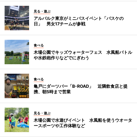
見る・遊ぶ
アルバルク東京がミニバスイベント「バスケの
日」 男女17チームが参戦
食べる
木場公園でキッズウォーターフェス 水風船バトル
や水鉄砲作りなどでにぎわう
食べる
亀戸にダーツバー「B-ROAD」 近隣飲食店と提
携、朝5時まで営業
見る・遊ぶ
木場公園で水遊びイベント 水風船を使うウオータ
ースポーツや工作体験など