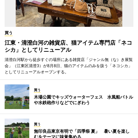
買う
江東・清澄白河の雑貨店、猫アイテム専門店「ネコ
シカ」としてリニューアル
清澄白河駅から徒歩すぐの場所にある雑貨店「ジャンル無（な）き展覧
会」（江東区清澄3）が8月8日、猫のアイテムのみを扱う「ネコシカ」
としてリニューアルオープンする。
買う
木場公園でキッズウォーターフェス 水風船バトル
や水鉄砲作りなどでにぎわう
買う
無印良品東京有明で「四季祭 夏」 暑い夏を楽し
むをテーマに味覚集める