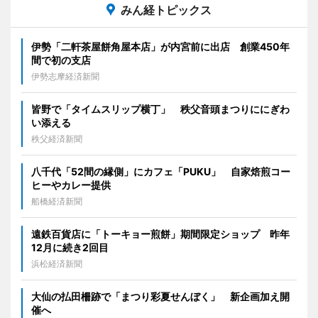
みん経トピックス
伊勢「二軒茶屋餅角屋本店」が内宮前に出店 創業450年
間で初の支店
伊勢志摩経済新聞
皆野で「タイムスリップ横丁」 秩父音頭まつりににぎわ
い添える
秩父経済新聞
八千代「52間の縁側」にカフェ「PUKU」 自家焙煎コー
ヒーやカレー提供
船橋経済新聞
遠鉄百貨店に「トーキョー煎餅」期間限定ショップ 昨年
12月に続き2回目
浜松経済新聞
大仙の払田柵跡で「まつり彩夏せんぼく」 新企画加え開
催へ