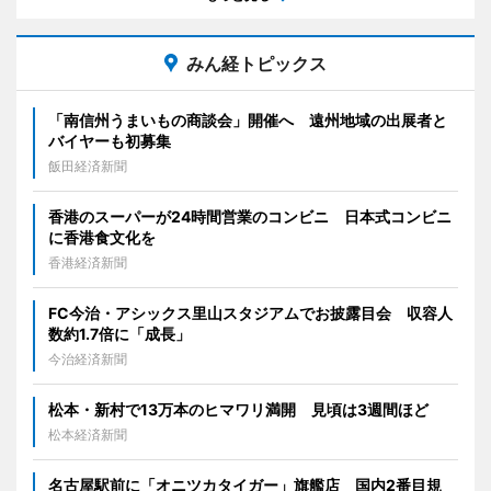
みん経トピックス
「南信州うまいもの商談会」開催へ 遠州地域の出展者と
バイヤーも初募集
飯田経済新聞
香港のスーパーが24時間営業のコンビニ 日本式コンビニ
に香港食文化を
香港経済新聞
FC今治・アシックス里山スタジアムでお披露目会 収容人
数約1.7倍に「成長」
今治経済新聞
松本・新村で13万本のヒマワリ満開 見頃は3週間ほど
松本経済新聞
名古屋駅前に「オニツカタイガー」旗艦店 国内2番目規