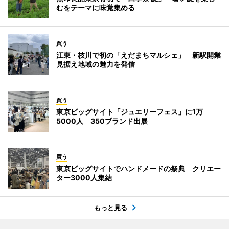
むをテーマに味覚集める
買う
江東・枝川で初の「えだまちマルシェ」 新駅開業
見据え地域の魅力を発信
買う
東京ビッグサイト「ジュエリーフェス」に1万
5000人 350ブランド出展
買う
東京ビッグサイトでハンドメードの祭典 クリエー
ター3000人集結
もっと見る