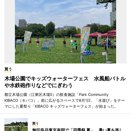
買う
木場公園でキッズウォーターフェス 水風船バトル
や水鉄砲作りなどでにぎわう
都立木場公園（江東区木場5）の飲食施設「Park Community
KIBACO（キバコ）」前に広がるスペースで8月1日、「水遊び」をテー
マにした夏祭り「KIBACO キッズウォーターフェス」が始まった。
買う
無印良品東京有明で「四季祭 夏」 暑い夏を楽し