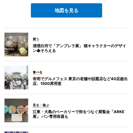
地図を見る
買う
清澄白河で「アンブレラ展」 猫キャラクターのデザイ
ン傘そろえる
食べる
有明でグルメフェス 東京の老舗や話題店など40店超出
店、1500席用意
見る・遊ぶ
江東・大島のベーカリーで街をつなぐ展覧会「ARKE
展」 パン専用容器も