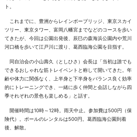
ト。
これまでに、豊洲からレインボーブリッジ、東京スカイ
ツリー、東京タワー、富岡八幡宮までなどのコースを歩い
てきたが、今回は公園出発後、辰巳の森海浜公園内や荒川
河口橋を歩いて江戸川に渡り、葛西臨海公園を目指す。
同自治会の小山壽久（としひさ）会長は「当初は誰でも
できるおしゃれな筋トレイベントと称して開いてきた。年
齢や体力に関係なく、上半身と下半身をバランス良く効率
的にトレーニングでき、一緒に歩く仲間と会話しながら四
季それぞれの景色も楽しめる」と話す。
開催時間は10時～12時。雨天中止。参加費は500円（保
険代）。ポールのレンタルは500円。葛西臨海公園到着
後、解散。