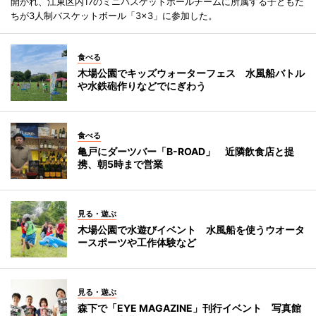
開かれ、江東区内17のミニバスケットボールチームに所属する子どもた
ちが3人制バスケットボール「3×3」に参加した。
食べる
木場公園でキッズウォーターフェス 水風船バトル
や水鉄砲作りなどでにぎわう
食べる
亀戸にダーツバー「B-ROAD」 近隣飲食店と提
携、朝5時まで営業
見る・遊ぶ
木場公園で水遊びイベント 水風船を使うウオータ
ースポーツや工作体験など
見る・遊ぶ
森下で「EYE MAGAZINE」刊行イベント 写真館