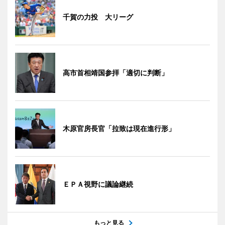
千賀の力投 大リーグ
高市首相靖国参拝「適切に判断」
木原官房長官「拉致は現在進行形」
ＥＰＡ視野に議論継続
もっと見る