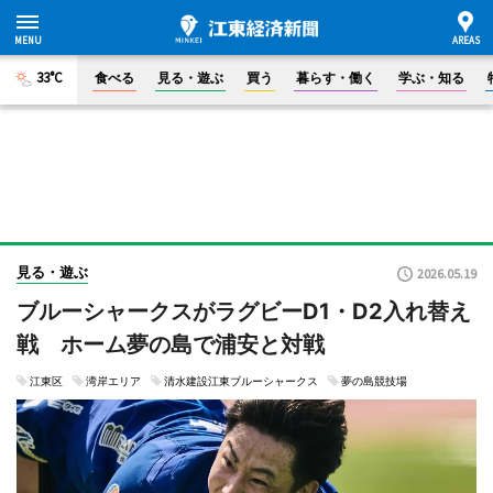
33°C
食べる
見る・遊ぶ
買う
暮らす・働く
学ぶ・知る
見る・遊ぶ
2026.05.19
ブルーシャークスがラグビーD1・D2入れ替え
戦 ホーム夢の島で浦安と対戦
江東区
湾岸エリア
清水建設江東ブルーシャークス
夢の島競技場