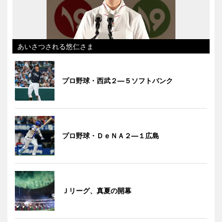
あいさつされる悠仁さま
プロ野球・西武２―５ソフトバンク
プロ野球・ＤｅＮＡ２―１広島
Ｊリーグ、真夏の開幕