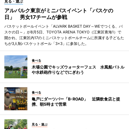
見る・遊ぶ
アルバルク東京がミニバスイベント「バスケの
日」 男女17チームが参戦
バスケットボールイベント「ALVARK BASKET DAY～WEでつくる、バ
スケの日～」が8月5日、TOYOTA ARENA TOKYO（江東区青海1）で
開かれ、江東区内17のミニバスケットボールチームに所属する子どもた
ちが3人制バスケットボール「3×3」に参加した。
食べる
木場公園でキッズウォーターフェス 水風船バトル
や水鉄砲作りなどでにぎわう
食べる
亀戸にダーツバー「B-ROAD」 近隣飲食店と提
携、朝5時まで営業
見る・遊ぶ