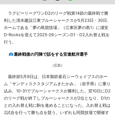
ラグビーリーグワンD2のリーグ戦第14節の最終戦で勝
利した清水建設江東ブルーシャークスが5月23日・30日、
ホームである「夢の島競技場」（江東区夢の島1）に浦安
D-Rocksを迎えて2025-26シーズンD1・D2入れ替え戦を
行う。
最終戦後の円陣で話をする安達航洋選手
［広告］
最終節5月9日は、日本製鉄釜石シーウェイブスのホー
ム「サンディスクスタジアムきたかみ」（岩手県）に乗り
込み、10-31でブルーシャークスが勝利した。翌10日にD2
のリーグ戦が終了しブルーシャークスが2位となり、D1の
との入れ替え戦に駒を進めることになった。入れ替え戦は
2試合を行って勝ち点を競う。いずれも同競技場で開催す