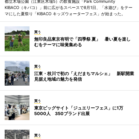
都立木場公園（江東区木場5）の飲食施設「Park Community
KIBACO（キバコ）」前に広がるスペースで8月1日、「水遊び」をテー
マにした夏祭り「KIBACO キッズウォーターフェス」が始まった。
買う
無印良品東京有明で「四季祭 夏」 暑い夏を楽し
むをテーマに味覚集める
買う
江東・枝川で初の「えだまちマルシェ」 新駅開業
見据え地域の魅力を発信
買う
東京ビッグサイト「ジュエリーフェス」に1万
5000人 350ブランド出展
買う