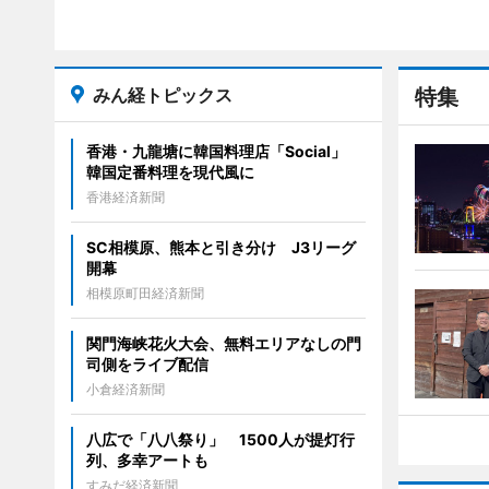
みん経トピックス
特集
香港・九龍塘に韓国料理店「Social」
韓国定番料理を現代風に
香港経済新聞
SC相模原、熊本と引き分け J3リーグ
開幕
相模原町田経済新聞
関門海峡花火大会、無料エリアなしの門
司側をライブ配信
小倉経済新聞
八広で「八八祭り」 1500人が提灯行
列、多幸アートも
すみだ経済新聞