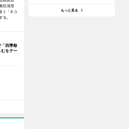
る雑貨店
東区清澄
もっと見る
扱う「ネコ
する。
で「四季祭
しむをテー