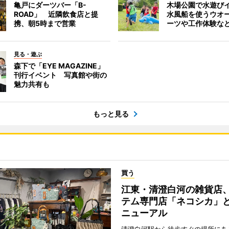
亀戸にダーツバー「B-
木場公園で水遊び
ROAD」 近隣飲食店と提
水風船を使うウオ
携、朝5時まで営業
ーツや工作体験な
見る・遊ぶ
森下で「EYE MAGAZINE」
刊行イベント 写真館や街の
魅力共有も
もっと見る
買う
江東・清澄白河の雑貨店
テム専門店「ネコシカ」
ニューアル