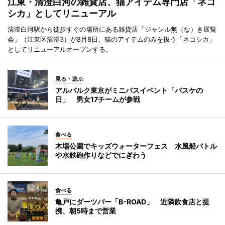
江東・清澄白河の雑貨店、猫アイテム専門店「ネコ
シカ」としてリニューアル
清澄白河駅から徒歩すぐの場所にある雑貨店「ジャンル無（な）き展覧
会」（江東区清澄3）が8月8日、猫のアイテムのみを扱う「ネコシカ」
としてリニューアルオープンする。
見る・遊ぶ
アルバルク東京がミニバスイベント「バスケの
日」 男女17チームが参戦
食べる
木場公園でキッズウォーターフェス 水風船バトル
や水鉄砲作りなどでにぎわう
食べる
亀戸にダーツバー「B-ROAD」 近隣飲食店と提
携、朝5時まで営業