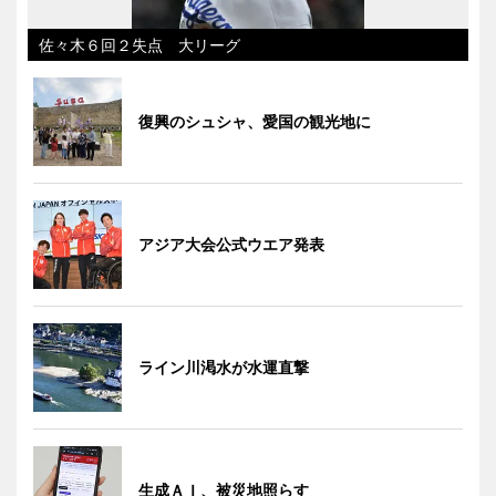
佐々木６回２失点 大リーグ
復興のシュシャ、愛国の観光地に
アジア大会公式ウエア発表
ライン川渇水が水運直撃
生成ＡＩ、被災地照らす