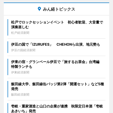
みん経トピックス
松戸でロックセッションイベント 初心者歓迎、大音量で
演奏楽しむ
松戸経済新聞
伊豆の国で「IZURUFES」 CHEHONら出演、地元勢も
伊豆の国経済新聞
伊東の宿・グランベール伊豆で「旅するお茶会」台湾編
特製ランチも
伊東経済新聞
飯田線大学、飯田線缶バッジ第2弾「開運セット」など5種
発売
飯田経済新聞
壱岐・重家酒造と山口の企業が連携 秋限定日本酒「壱岐
あきいち」発売