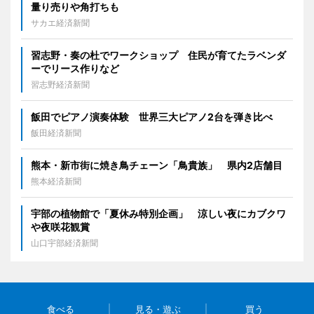
量り売りや角打ちも
サカエ経済新聞
習志野・奏の杜でワークショップ 住民が育てたラベンダ
ーでリース作りなど
習志野経済新聞
飯田でピアノ演奏体験 世界三大ピアノ2台を弾き比べ
飯田経済新聞
熊本・新市街に焼き鳥チェーン「鳥貴族」 県内2店舗目
熊本経済新聞
宇部の植物館で「夏休み特別企画」 涼しい夜にカブクワ
や夜咲花観賞
山口宇部経済新聞
食べる
見る・遊ぶ
買う