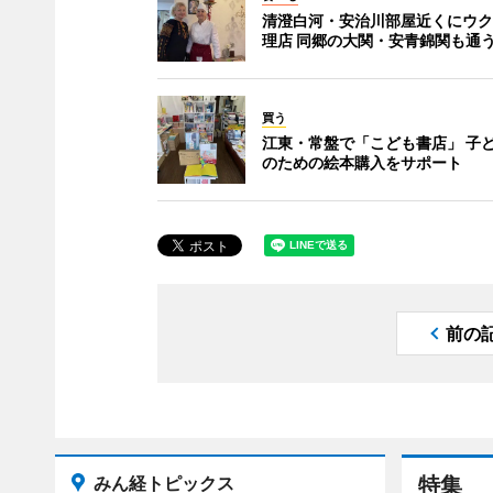
清澄白河・安治川部屋近くにウク
理店 同郷の大関・安青錦関も通
買う
江東・常盤で「こども書店」 子
のための絵本購入をサポート
前の
みん経トピックス
特集