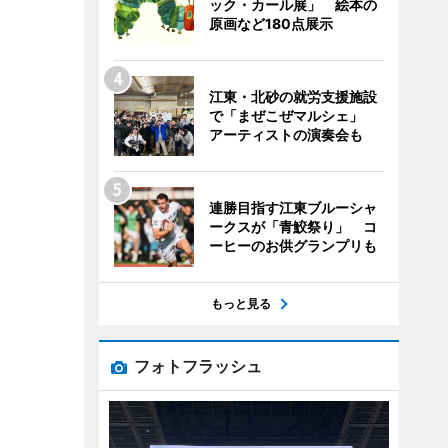
ック・カール展」 絵本の
原画など180点展示
江東・北砂の就労支援施設
で「まぜこぜマルシェ」
アーティストの演奏会も
連勝目指す江東ブルーシャ
ークスが「青鮫祭り」 コ
ーヒーのお供グランプリも
もっと見る
フォトフラッシュ