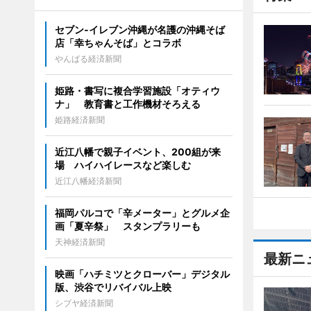
セブン‐イレブン沖縄が名護の沖縄そば
店「幸ちゃんそば」とコラボ
やんばる経済新聞
姫路・書写に複合学習施設「オティウ
ナ」 教育書と工作機材そろえる
姫路経済新聞
近江八幡で親子イベント、200組が来
場 ハイハイレースなど楽しむ
近江八幡経済新聞
福岡パルコで「辛メーター」とグルメ企
画「夏辛祭」 スタンプラリーも
天神経済新聞
最新ニ
映画「ハチミツとクローバー」デジタル
版、渋谷でリバイバル上映
シブヤ経済新聞