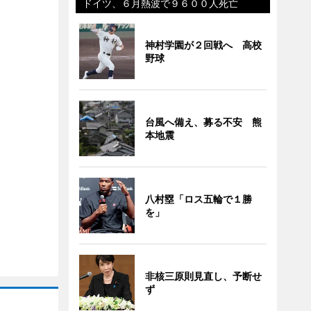
ドイツ、６月熱波で９６００人死亡
神村学園が２回戦へ 高校
野球
台風へ備え、募る不安 熊
本地震
八村塁「ロス五輪で１勝
を」
非核三原則見直し、予断せ
ず