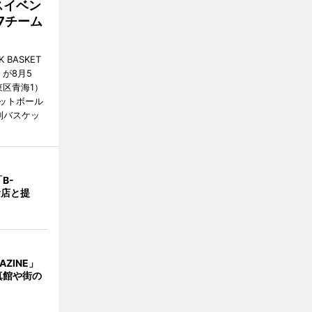
スイベン
7チーム
BASKET
が8月5
江東区青海1）
ットボール
制バスケッ
B-
食店と提
AZINE」
真館や街の