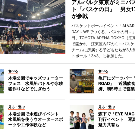
アルバルク東京がミニバ
ト「バスケの日」 男女1
が参戦
バスケットボールイベント「ALVARK 
DAY～WEでつくる、バスケの日～」
日、TOYOTA ARENA TOKYO（
で開かれ、江東区内17のミニバスケ
チームに所属する子どもたちが3人
トボール「3×3」に参加した。
食べる
食べる
木場公園でキッズウォーター
亀戸にダーツバー「
フェス 水風船バトルや水鉄
ROAD」 近隣飲
砲作りなどでにぎわう
携、朝5時まで営業
見る・遊ぶ
見る・遊ぶ
木場公園で水遊びイベント
森下で「EYE MAG
水風船を使うウオータースポ
刊行イベント 写
ーツや工作体験など
魅力共有も