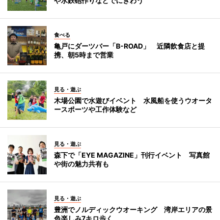
や水鉄砲作りなどでにぎわう
食べる
亀戸にダーツバー「B-ROAD」 近隣飲食店と提
携、朝5時まで営業
見る・遊ぶ
木場公園で水遊びイベント 水風船を使うウオータ
ースポーツや工作体験など
見る・遊ぶ
森下で「EYE MAGAZINE」刊行イベント 写真館
や街の魅力共有も
見る・遊ぶ
豊洲でノルディックウオーキング 湾岸エリアの景
色楽しみ7キロ歩く