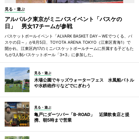
見る・遊ぶ
アルバルク東京がミニバスイベント「バスケの
日」 男女17チームが参戦
バスケットボールイベント「ALVARK BASKET DAY～WEでつくる、バ
スケの日～」が8月5日、TOYOTA ARENA TOKYO（江東区青海1）で
開かれ、江東区内17のミニバスケットボールチームに所属する子どもた
ちが3人制バスケットボール「3×3」に参加した。
見る・遊ぶ
木場公園でキッズウォーターフェス 水風船バトル
や水鉄砲作りなどでにぎわう
見る・遊ぶ
亀戸にダーツバー「B-ROAD」 近隣飲食店と提
携、朝5時まで営業