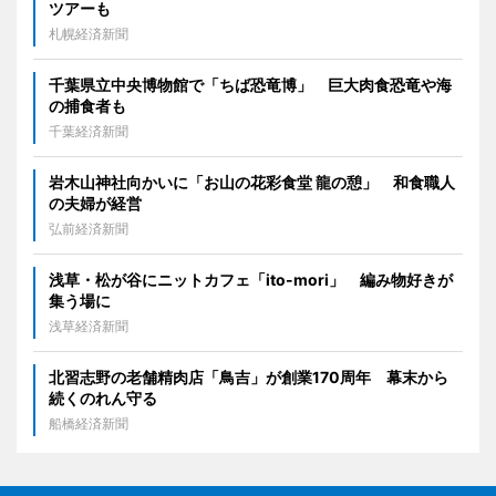
ツアーも
札幌経済新聞
千葉県立中央博物館で「ちば恐竜博」 巨大肉食恐竜や海
の捕食者も
千葉経済新聞
岩木山神社向かいに「お山の花彩食堂 龍の憩」 和食職人
の夫婦が経営
弘前経済新聞
浅草・松が谷にニットカフェ「ito-mori」 編み物好きが
集う場に
浅草経済新聞
北習志野の老舗精肉店「鳥吉」が創業170周年 幕末から
続くのれん守る
船橋経済新聞