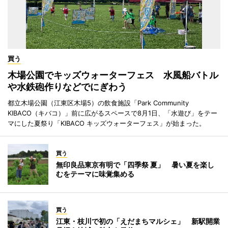
買う
木場公園でキッズウォーターフェス 水風船バトル
や水鉄砲作りなどでにぎわう
都立木場公園（江東区木場5）の飲食施設「Park Community
KIBACO（キバコ）」前に広がるスペースで8月1日、「水遊び」をテー
マにした夏祭り「KIBACO キッズウォーターフェス」が始まった。
買う
無印良品東京有明で「四季祭 夏」 暑い夏を楽し
むをテーマに味覚集める
買う
江東・枝川で初の「えだまちマルシェ」 新駅開業