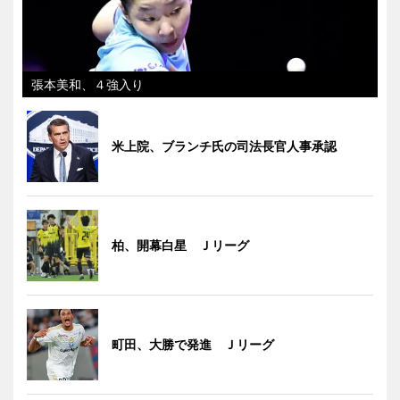
張本美和、４強入り
米上院、ブランチ氏の司法長官人事承認
柏、開幕白星 Ｊリーグ
町田、大勝で発進 Ｊリーグ