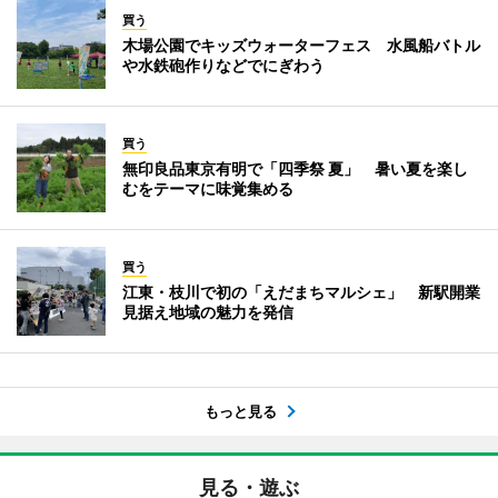
買う
木場公園でキッズウォーターフェス 水風船バトル
や水鉄砲作りなどでにぎわう
買う
無印良品東京有明で「四季祭 夏」 暑い夏を楽し
むをテーマに味覚集める
買う
江東・枝川で初の「えだまちマルシェ」 新駅開業
見据え地域の魅力を発信
もっと見る
見る・遊ぶ