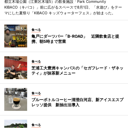
都立木場公園（江東区木場5）の飲食施設「Park Community
KIBACO（キバコ）」前に広がるスペースで8月1日、「水遊び」をテー
マにした夏祭り「KIBACO キッズウォーターフェス」が始まった。
食べる
亀戸にダーツバー「B-ROAD」 近隣飲食店と提
携、朝5時まで営業
食べる
芝浦工大豊洲キャンパスの「セガフレード・ザネッ
ティ」が抹茶新メニュー
食べる
ブルーボトルコーヒー清澄白河店、新アイスエスプ
レッソ提供 新抽出法導入
食べる