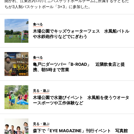
開かれ、江東区内17のミニバスケットボールチームに所属する子どもた
ちが3人制バスケットボール「3×3」に参加した。
食べる
木場公園でキッズウォーターフェス 水風船バトル
や水鉄砲作りなどでにぎわう
食べる
亀戸にダーツバー「B-ROAD」 近隣飲食店と提
携、朝5時まで営業
見る・遊ぶ
木場公園で水遊びイベント 水風船を使うウオータ
ースポーツや工作体験など
見る・遊ぶ
森下で「EYE MAGAZINE」刊行イベント 写真館