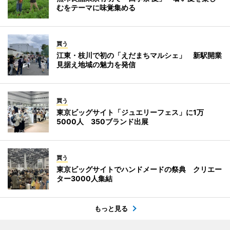
むをテーマに味覚集める
買う
江東・枝川で初の「えだまちマルシェ」 新駅開業
見据え地域の魅力を発信
買う
東京ビッグサイト「ジュエリーフェス」に1万
5000人 350ブランド出展
買う
東京ビッグサイトでハンドメードの祭典 クリエー
ター3000人集結
もっと見る