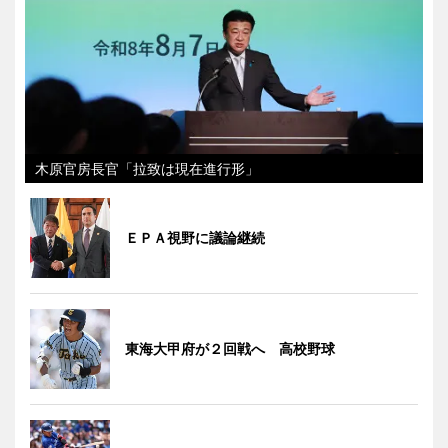
木原官房長官「拉致は現在進行形」
ＥＰＡ視野に議論継続
東海大甲府が２回戦へ 高校野球