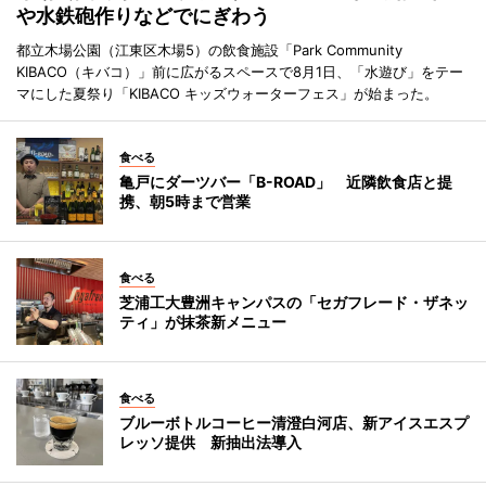
や水鉄砲作りなどでにぎわう
都立木場公園（江東区木場5）の飲食施設「Park Community
KIBACO（キバコ）」前に広がるスペースで8月1日、「水遊び」をテー
マにした夏祭り「KIBACO キッズウォーターフェス」が始まった。
食べる
亀戸にダーツバー「B-ROAD」 近隣飲食店と提
携、朝5時まで営業
食べる
芝浦工大豊洲キャンパスの「セガフレード・ザネッ
ティ」が抹茶新メニュー
食べる
ブルーボトルコーヒー清澄白河店、新アイスエスプ
レッソ提供 新抽出法導入