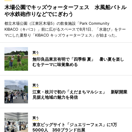
木場公園でキッズウォーターフェス 水風船バトル
や水鉄砲作りなどでにぎわう
都立木場公園（江東区木場5）の飲食施設「Park Community
KIBACO（キバコ）」前に広がるスペースで8月1日、「水遊び」をテー
マにした夏祭り「KIBACO キッズウォーターフェス」が始まった。
買う
無印良品東京有明で「四季祭 夏」 暑い夏を楽し
むをテーマに味覚集める
買う
江東・枝川で初の「えだまちマルシェ」 新駅開業
見据え地域の魅力を発信
買う
東京ビッグサイト「ジュエリーフェス」に1万
5000人 350ブランド出展