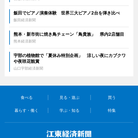
飯田でピアノ演奏体験 世界三大ピアノ2台を弾き比べ
飯田経済新聞
熊本・新市街に焼き鳥チェーン「鳥貴族」 県内2店舗目
熊本経済新聞
宇部の植物館で「夏休み特別企画」 涼しい夜にカブクワ
や夜咲花観賞
山口宇部経済新聞
食べる
見る・遊ぶ
買う
暮らす・働く
学ぶ・知る
特集