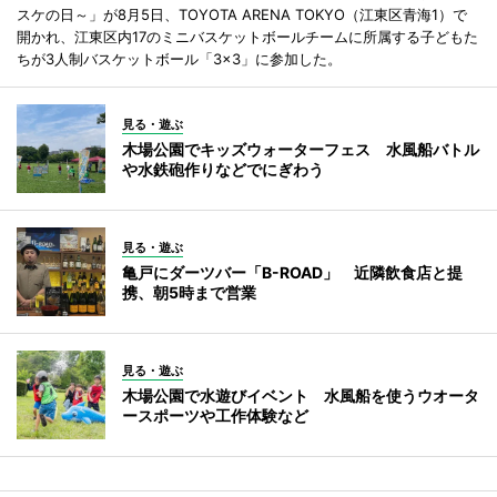
スケの日～」が8月5日、TOYOTA ARENA TOKYO（江東区青海1）で
開かれ、江東区内17のミニバスケットボールチームに所属する子どもた
ちが3人制バスケットボール「3×3」に参加した。
見る・遊ぶ
木場公園でキッズウォーターフェス 水風船バトル
や水鉄砲作りなどでにぎわう
見る・遊ぶ
亀戸にダーツバー「B-ROAD」 近隣飲食店と提
携、朝5時まで営業
見る・遊ぶ
木場公園で水遊びイベント 水風船を使うウオータ
ースポーツや工作体験など