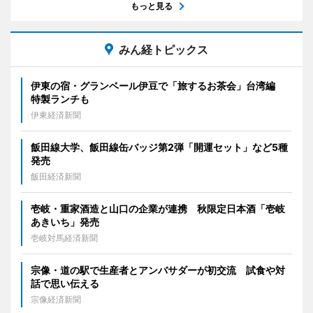
もっと見る
みん経トピックス
伊東の宿・グランベール伊豆で「旅するお茶会」台湾編
特製ランチも
伊東経済新聞
飯田線大学、飯田線缶バッジ第2弾「開運セット」など5種
発売
飯田経済新聞
壱岐・重家酒造と山口の企業が連携 秋限定日本酒「壱岐
あきいち」発売
壱岐対馬経済新聞
宗像・道の駅で生産者とアンバサダーが初交流 試食や対
話で思い伝える
宗像経済新聞