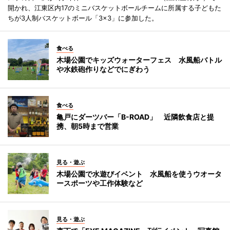
開かれ、江東区内17のミニバスケットボールチームに所属する子どもた
ちが3人制バスケットボール「3×3」に参加した。
食べる
木場公園でキッズウォーターフェス 水風船バトル
や水鉄砲作りなどでにぎわう
食べる
亀戸にダーツバー「B-ROAD」 近隣飲食店と提
携、朝5時まで営業
見る・遊ぶ
木場公園で水遊びイベント 水風船を使うウオータ
ースポーツや工作体験など
見る・遊ぶ