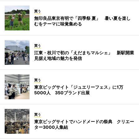
買う
無印良品東京有明で「四季祭 夏」 暑い夏を楽し
むをテーマに味覚集める
買う
江東・枝川で初の「えだまちマルシェ」 新駅開業
見据え地域の魅力を発信
買う
東京ビッグサイト「ジュエリーフェス」に1万
5000人 350ブランド出展
買う
東京ビッグサイトでハンドメードの祭典 クリエー
ター3000人集結