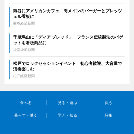
熊谷にアメリカンカフェ 肉メインのバーガーとプレッツ
ェル看板に
熊谷経済新聞
千歳烏山に「ディア ブレッド」 フランス伝統製法のバゲ
ットを看板商品に
経堂経済新聞
松戸でロックセッションイベント 初心者歓迎、大音量で
演奏楽しむ
松戸経済新聞
食べる
見る・遊ぶ
買う
暮らす・働く
学ぶ・知る
特集