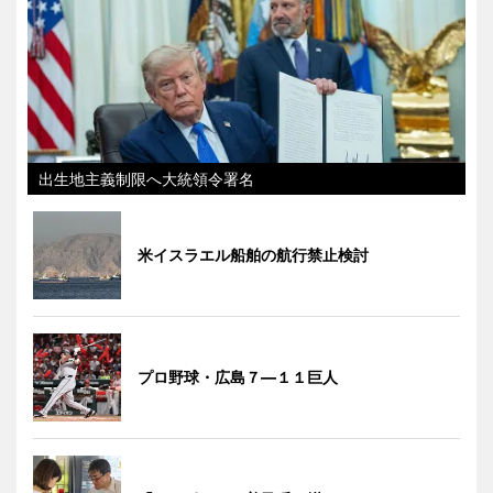
出生地主義制限へ大統領令署名
米イスラエル船舶の航行禁止検討
プロ野球・広島７―１１巨人