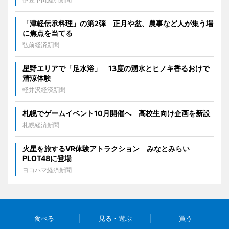
「津軽伝承料理」の第2弾 正月や盆、農事など人が集う場
に焦点を当てる
弘前経済新聞
星野エリアで「足水浴」 13度の湧水とヒノキ香るおけで
清涼体験
軽井沢経済新聞
札幌でゲームイベント10月開催へ 高校生向け企画を新設
札幌経済新聞
火星を旅するVR体験アトラクション みなとみらい
PLOT48に登場
ヨコハマ経済新聞
食べる
見る・遊ぶ
買う