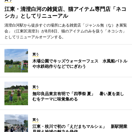
江東・清澄白河の雑貨店、猫アイテム専門店「ネコ
シカ」としてリニューアル
清澄白河駅から徒歩すぐの場所にある雑貨店「ジャンル無（な）き展覧
会」（江東区清澄3）が8月8日、猫のアイテムのみを扱う「ネコシカ」
としてリニューアルオープンする。
買う
木場公園でキッズウォーターフェス 水風船バトル
や水鉄砲作りなどでにぎわう
買う
無印良品東京有明で「四季祭 夏」 暑い夏を楽し
むをテーマに味覚集める
買う
江東・枝川で初の「えだまちマルシェ」 新駅開業
見据え地域の魅力を発信