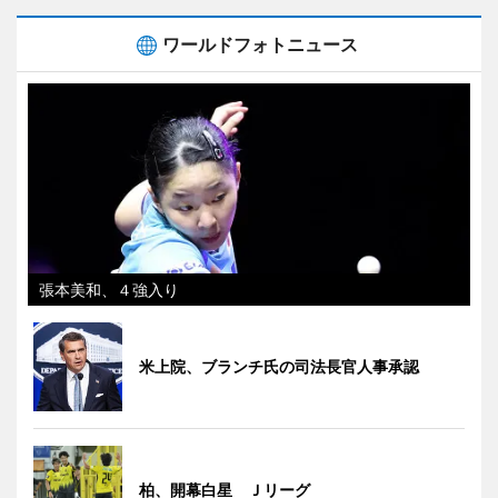
ワールドフォトニュース
張本美和、４強入り
米上院、ブランチ氏の司法長官人事承認
柏、開幕白星 Ｊリーグ