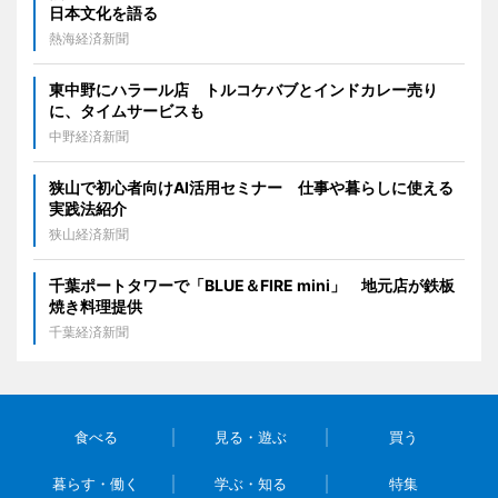
日本文化を語る
熱海経済新聞
東中野にハラール店 トルコケバブとインドカレー売り
に、タイムサービスも
中野経済新聞
狭山で初心者向けAI活用セミナー 仕事や暮らしに使える
実践法紹介
狭山経済新聞
千葉ポートタワーで「BLUE＆FIRE mini」 地元店が鉄板
焼き料理提供
千葉経済新聞
食べる
見る・遊ぶ
買う
暮らす・働く
学ぶ・知る
特集