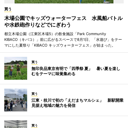
買う
木場公園でキッズウォーターフェス 水風船バトル
や水鉄砲作りなどでにぎわう
都立木場公園（江東区木場5）の飲食施設「Park Community
KIBACO（キバコ）」前に広がるスペースで8月1日、「水遊び」をテー
マにした夏祭り「KIBACO キッズウォーターフェス」が始まった。
買う
無印良品東京有明で「四季祭 夏」 暑い夏を楽し
むをテーマに味覚集める
買う
江東・枝川で初の「えだまちマルシェ」 新駅開業
見据え地域の魅力を発信
買う