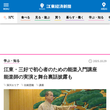
32°C
食べる
見る・遊ぶ
買う
暮らす・働く
学ぶ・知る
学ぶ・知る
2025.10.29
江東・三好で初心者のための能楽入門講座
能楽師の実演と舞台裏話披露も
深川エリア
伝統芸能
講座