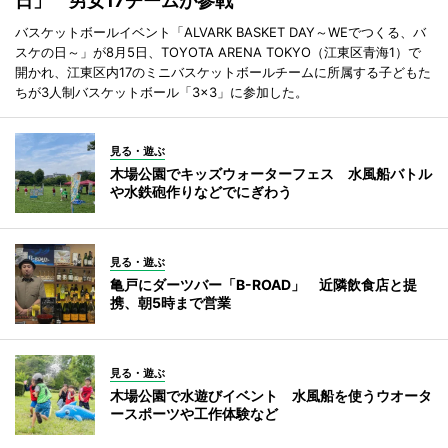
日」 男女17チームが参戦
バスケットボールイベント「ALVARK BASKET DAY～WEでつくる、バ
スケの日～」が8月5日、TOYOTA ARENA TOKYO（江東区青海1）で
開かれ、江東区内17のミニバスケットボールチームに所属する子どもた
ちが3人制バスケットボール「3×3」に参加した。
見る・遊ぶ
木場公園でキッズウォーターフェス 水風船バトル
や水鉄砲作りなどでにぎわう
見る・遊ぶ
亀戸にダーツバー「B-ROAD」 近隣飲食店と提
携、朝5時まで営業
見る・遊ぶ
木場公園で水遊びイベント 水風船を使うウオータ
ースポーツや工作体験など