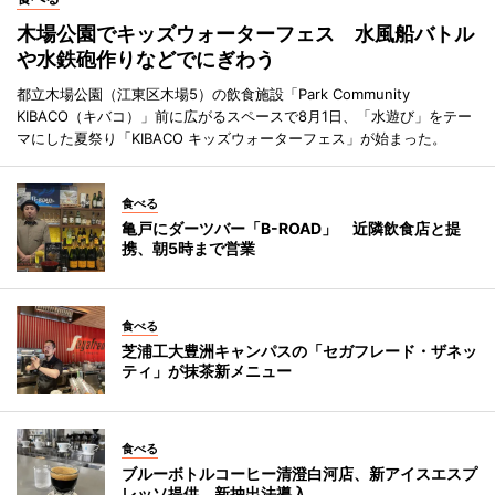
木場公園でキッズウォーターフェス 水風船バトル
や水鉄砲作りなどでにぎわう
都立木場公園（江東区木場5）の飲食施設「Park Community
KIBACO（キバコ）」前に広がるスペースで8月1日、「水遊び」をテー
マにした夏祭り「KIBACO キッズウォーターフェス」が始まった。
食べる
亀戸にダーツバー「B-ROAD」 近隣飲食店と提
携、朝5時まで営業
食べる
芝浦工大豊洲キャンパスの「セガフレード・ザネッ
ティ」が抹茶新メニュー
食べる
ブルーボトルコーヒー清澄白河店、新アイスエスプ
レッソ提供 新抽出法導入