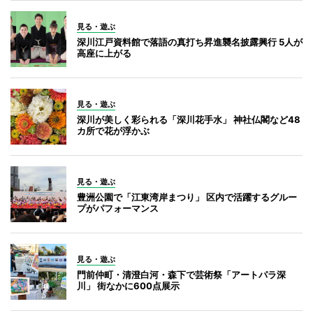
見る・遊ぶ
深川江戸資料館で落語の真打ち昇進襲名披露興行 5人が
高座に上がる
見る・遊ぶ
深川が美しく彩られる「深川花手水」 神社仏閣など48
カ所で花が浮かぶ
見る・遊ぶ
豊洲公園で「江東湾岸まつり」 区内で活躍するグルー
プがパフォーマンス
見る・遊ぶ
門前仲町・清澄白河・森下で芸術祭「アートパラ深
川」 街なかに600点展示