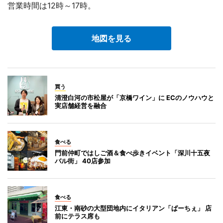
営業時間は12時～17時。
地図を見る
買う
清澄白河の市松屋が「京橋ワイン」に ECのノウハウと
実店舗経営を融合
食べる
門前仲町ではしご酒＆食べ歩きイベント「深川十五夜
バル街」 40店参加
食べる
江東・南砂の大型団地内にイタリアン「ぱーちぇ」 店
前にテラス席も