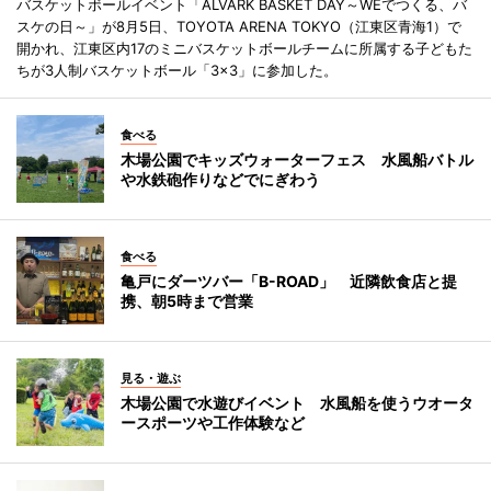
バスケットボールイベント「ALVARK BASKET DAY～WEでつくる、バ
スケの日～」が8月5日、TOYOTA ARENA TOKYO（江東区青海1）で
開かれ、江東区内17のミニバスケットボールチームに所属する子どもた
ちが3人制バスケットボール「3×3」に参加した。
食べる
木場公園でキッズウォーターフェス 水風船バトル
や水鉄砲作りなどでにぎわう
食べる
亀戸にダーツバー「B-ROAD」 近隣飲食店と提
携、朝5時まで営業
見る・遊ぶ
木場公園で水遊びイベント 水風船を使うウオータ
ースポーツや工作体験など