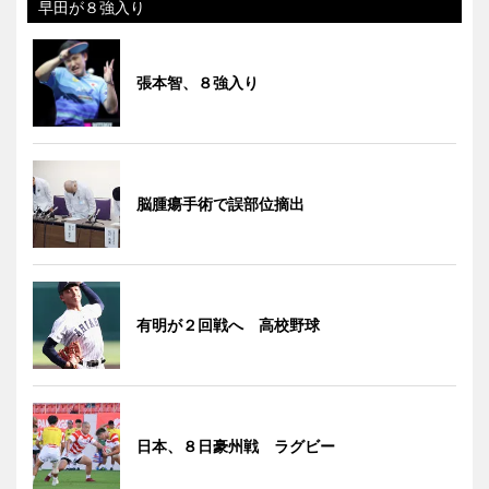
早田が８強入り
張本智、８強入り
脳腫瘍手術で誤部位摘出
有明が２回戦へ 高校野球
日本、８日豪州戦 ラグビー