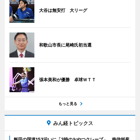
大谷は無安打 大リーグ
和歌山市長に尾崎氏初当選
張本美和が優勝 卓球ＷＴＴ
もっと見る
みん経トピックス
飯田の国道153沿いに「3時のおやつクレープ」 南信州産