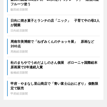
フルーツ使う
飯田経済新聞
日向に焼き菓子とランチの店「ニック」 子育て中の母2人
が開業
日向経済新聞
周南市美博館で「ねずみくんのチョッキ展」 原画など
200点
周南経済新聞
杜のまちやでうめだよしのさん個展 ボローニャ国際絵本
原画展で2年連続入賞
板橋経済新聞
甲府・やまなし里山商店で「青い富士山おにぎり」 個数限
定で販売
甲府経済新聞