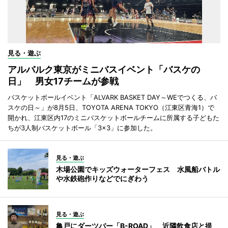
見る・遊ぶ
アルバルク東京がミニバスイベント「バスケの
日」 男女17チームが参戦
バスケットボールイベント「ALVARK BASKET DAY～WEでつくる、バ
スケの日～」が8月5日、TOYOTA ARENA TOKYO（江東区青海1）で
開かれ、江東区内17のミニバスケットボールチームに所属する子どもた
ちが3人制バスケットボール「3×3」に参加した。
見る・遊ぶ
木場公園でキッズウォーターフェス 水風船バトル
や水鉄砲作りなどでにぎわう
見る・遊ぶ
亀戸にダーツバー「B-ROAD」 近隣飲食店と提