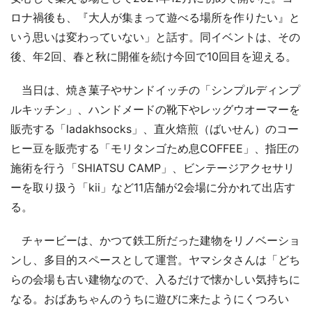
ロナ禍後も、『大人が集まって遊べる場所を作りたい』と
いう思いは変わっていない」と話す。同イベントは、その
後、年2回、春と秋に開催を続け今回で10回目を迎える。
当日は、焼き菓子やサンドイッチの「シンプルディンプ
ルキッチン」、ハンドメードの靴下やレッグウオーマーを
販売する「ladakhsocks」、直火焙煎（ばいせん）のコー
ヒー豆を販売する「モリタンゴため息COFFEE」、指圧の
施術を行う「SHIATSU CAMP」、ビンテージアクセサリ
ーを取り扱う「kii」など11店舗が2会場に分かれて出店す
る。
チャービーは、かつて鉄工所だった建物をリノベーショ
ンし、多目的スペースとして運営。ヤマシタさんは「どち
らの会場も古い建物なので、入るだけで懐かしい気持ちに
なる。おばあちゃんのうちに遊びに来たようにくつろい