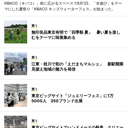
KIBACO（キバコ）」前に広がるスペースで8月1日、「水遊び」をテー
マにした夏祭り「KIBACO キッズウォーターフェス」が始まった。
買う
無印良品東京有明で「四季祭 夏」 暑い夏を楽し
むをテーマに味覚集める
買う
江東・枝川で初の「えだまちマルシェ」 新駅開業
見据え地域の魅力を発信
買う
東京ビッグサイト「ジュエリーフェス」に1万
5000人 350ブランド出展
買う
東京ビッグサイトでハンドメードの祭典 クリエー