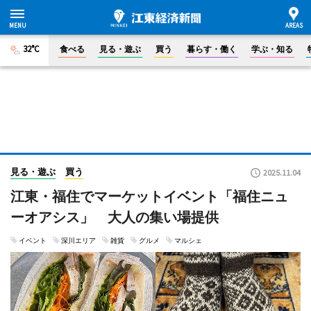
32°C
食べる
見る・遊ぶ
買う
暮らす・働く
学ぶ・知る
見る・遊ぶ
買う
2025.11.04
江東・福住でマーケットイベント「福住ニュ
ーオアシス」 大人の集い場提供
イベント
深川エリア
雑貨
グルメ
マルシェ