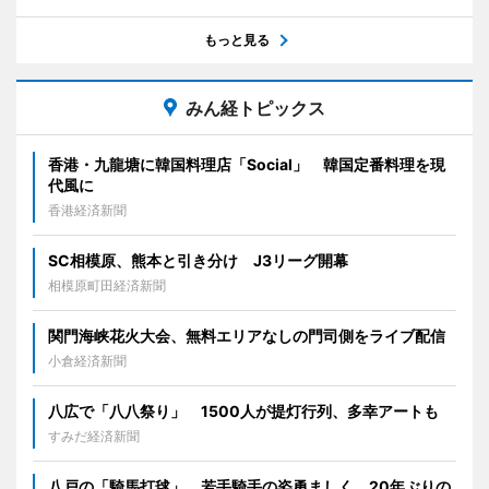
もっと見る
みん経トピックス
香港・九龍塘に韓国料理店「Social」 韓国定番料理を現
代風に
香港経済新聞
SC相模原、熊本と引き分け J3リーグ開幕
相模原町田経済新聞
関門海峡花火大会、無料エリアなしの門司側をライブ配信
小倉経済新聞
八広で「八八祭り」 1500人が提灯行列、多幸アートも
すみだ経済新聞
八戸の「騎馬打毬」、若手騎手の姿勇ましく 20年ぶりの