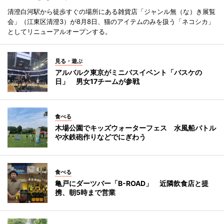
清澄白河駅から徒歩すぐの場所にある雑貨店「ジャンル無（な）き展覧
会」（江東区清澄3）が8月8日、猫のアイテムのみを扱う「ネコシカ」
としてリニューアルオープンする。
見る・遊ぶ
アルバルク東京がミニバスイベント「バスケの
日」 男女17チームが参戦
食べる
木場公園でキッズウォーターフェス 水風船バトル
や水鉄砲作りなどでにぎわう
食べる
亀戸にダーツバー「B-ROAD」 近隣飲食店と提
携、朝5時まで営業