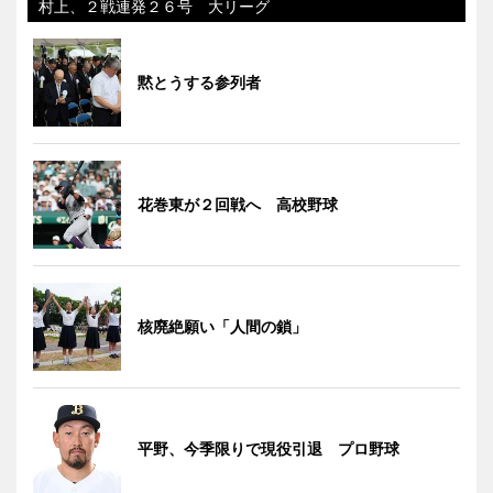
村上、２戦連発２６号 大リーグ
黙とうする参列者
花巻東が２回戦へ 高校野球
核廃絶願い「人間の鎖」
平野、今季限りで現役引退 プロ野球