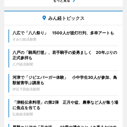
もっと見る
みん経トピックス
八広で「八八祭り」 1500人が提灯行列、多幸アートも
すみだ経済新聞
八戸の「騎馬打毬」、若手騎手の姿勇ましく 20年ぶりの
正式参拝も
八戸経済新聞
河津で「ジビエバーガー体験」 小中学生30人が参加、鳥
獣被害学ぶ講座も
伊豆下田経済新聞
「津軽伝承料理」の第2弾 正月や盆、農事など人が集う場
に焦点を当てる
弘前経済新聞