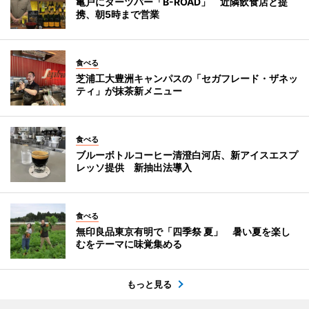
亀戸にダーツバー「B-ROAD」 近隣飲食店と提
携、朝5時まで営業
食べる
芝浦工大豊洲キャンパスの「セガフレード・ザネッ
ティ」が抹茶新メニュー
食べる
ブルーボトルコーヒー清澄白河店、新アイスエスプ
レッソ提供 新抽出法導入
食べる
無印良品東京有明で「四季祭 夏」 暑い夏を楽し
むをテーマに味覚集める
もっと見る