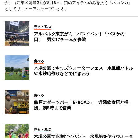
会」（江東区清澄3）が8月8日、猫のアイテムのみを扱う「ネコシカ」
としてリニューアルオープンする。
見る・遊ぶ
アルバルク東京がミニバスイベント「バスケの
日」 男女17チームが参戦
食べる
木場公園でキッズウォーターフェス 水風船バトル
や水鉄砲作りなどでにぎわう
食べる
亀戸にダーツバー「B-ROAD」 近隣飲食店と提
携、朝5時まで営業
見る・遊ぶ
木場公園で水遊びイベント 水風船を使うウオータ