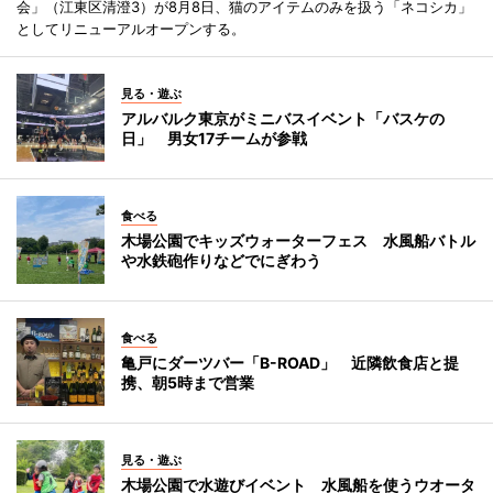
会」（江東区清澄3）が8月8日、猫のアイテムのみを扱う「ネコシカ」
としてリニューアルオープンする。
見る・遊ぶ
アルバルク東京がミニバスイベント「バスケの
日」 男女17チームが参戦
食べる
木場公園でキッズウォーターフェス 水風船バトル
や水鉄砲作りなどでにぎわう
食べる
亀戸にダーツバー「B-ROAD」 近隣飲食店と提
携、朝5時まで営業
見る・遊ぶ
木場公園で水遊びイベント 水風船を使うウオータ