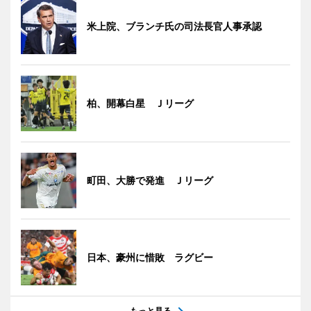
米上院、ブランチ氏の司法長官人事承認
柏、開幕白星 Ｊリーグ
町田、大勝で発進 Ｊリーグ
日本、豪州に惜敗 ラグビー
もっと見る