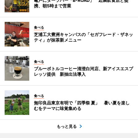
亀戸にダーツバー「B-ROAD」 近隣飲食店と提
携、朝5時まで営業
食べる
芝浦工大豊洲キャンパスの「セガフレード・ザネッ
ティ」が抹茶新メニュー
食べる
ブルーボトルコーヒー清澄白河店、新アイスエスプ
レッソ提供 新抽出法導入
食べる
無印良品東京有明で「四季祭 夏」 暑い夏を楽し
むをテーマに味覚集める
もっと見る