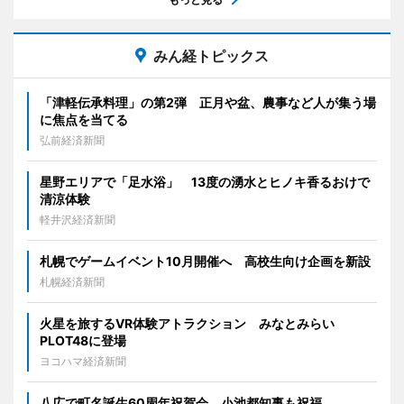
みん経トピックス
「津軽伝承料理」の第2弾 正月や盆、農事など人が集う場
に焦点を当てる
弘前経済新聞
星野エリアで「足水浴」 13度の湧水とヒノキ香るおけで
清涼体験
軽井沢経済新聞
札幌でゲームイベント10月開催へ 高校生向け企画を新設
札幌経済新聞
火星を旅するVR体験アトラクション みなとみらい
PLOT48に登場
ヨコハマ経済新聞
八広で町名誕生60周年祝賀会 小池都知事も祝福