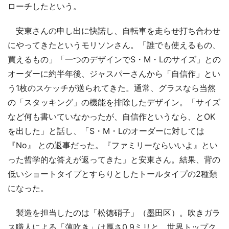
ローチしたという。
安東さんの申し出に快諾し、自転車を走らせ打ち合わせ
にやってきたというモリソンさん。「誰でも使えるもの、
買えるもの」「一つのデザインでS・M・Lのサイズ」との
オーダーに約半年後、ジャスパーさんから「自信作」とい
う1枚のスケッチが送られてきた。通常、グラスなら当然
の「スタッキング」の機能を排除したデザイン。「サイズ
など何も書いていなかったが、自信作というなら、とOK
を出した」と話し、「S・M・Lのオーダーに対しては
『No』 との返事だった。『ファミリーならいいよ』とい
った哲学的な答えが返ってきた」と安東さん。結果、背の
低いショートタイプとすらりとしたトールタイプの2種類
になった。
製造を担当したのは「松徳硝子」（墨田区）。吹きガラ
ス職人による「薄吹き」は厚さ0.9ミリと、世界トップク