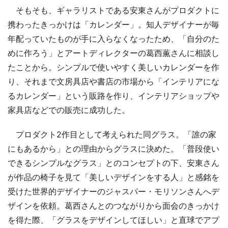
そもそも、ギャラリストである安東さんがプロダクトに
携わったきっかけは「カレンダー」。知人デザイナーが毎
年配っていたものが手に入らなくなったため、「自分のた
めに作ろう」とアートディレクターの葛西薫さんに相談し
たことから。シンプルで使いやすく美しいカレンダーを作
り、それまで文房具店や書店の市場から「インテリアにな
るカレンダー」という販路を作り、インテリアショップや
家具店などでの販売に成功した。
プロダクト2作目として考えられた同グラス。「誰の家
にもあるから」との理由からグラスに決めた。「普段使い
できるシンプルなグラス」とのコンセプトの下、安東さん
が作品の椅子を見て「美しいデザインをする人」と感銘を
受けた世界的デザイナーのジャスパー・モリソンさんへデ
ザインを依頼。葛西さんとのつながりから面会のきっかけ
を得た際、「グラスをデザインしてほしい」と直球でアプ