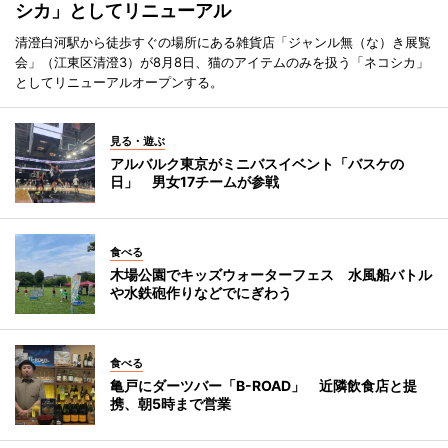
シカ」としてリニューアル
清澄白河駅から徒歩すぐの場所にある雑貨店「ジャンル無（な）き展覧
会」（江東区清澄3）が8月8日、猫のアイテムのみを扱う「ネコシカ」
としてリニューアルオープンする。
見る・遊ぶ
アルバルク東京がミニバスイベント「バスケの
日」 男女17チームが参戦
食べる
木場公園でキッズウォーターフェス 水風船バトル
や水鉄砲作りなどでにぎわう
食べる
亀戸にダーツバー「B-ROAD」 近隣飲食店と提
携、朝5時まで営業