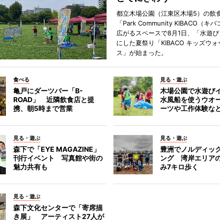
都立木場公園（江東区木場5）の飲
「Park Community KIBACO（
広がるスペースで8月1日、「水遊
にした夏祭り「KIBACO キッズウ
ス」が始まった。
食べる
見る・遊ぶ
亀戸にダーツバー「B-
木場公園で水遊び
ROAD」 近隣飲食店と提
水風船を使うウオ
携、朝5時まで営業
ーツや工作体験な
見る・遊ぶ
見る・遊ぶ
森下で「EYE MAGAZINE」
豊洲でノルディッ
刊行イベント 写真館や街の
ング 湾岸エリア
魅力共有も
み7キロ歩く
見る・遊ぶ
森下文化センターで「寄席描
き展」 アーティスト27人が