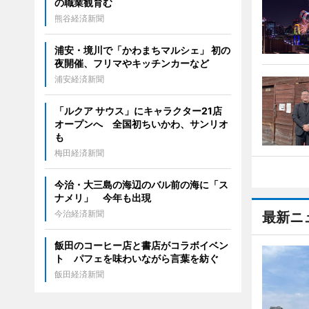
の職業観育む
熊谷経済新聞
浦安・境川で「かわまちマルシェ」 初の
夜開催、フリマやキッチンカーなど
浦安経済新聞
「ルクア サウス」にキャラクター21店
オープンへ 全国初ちいかわ、サンリオ
も
梅田経済新聞
今治・大三島の海辺のバル前の海に「ス
ナメリ」 今年も出現
今治経済新聞
最新ニ
飯田のコーヒー店と書店がコラボイベン
ト パフェを味わいながら言葉を紡ぐ
飯田経済新聞