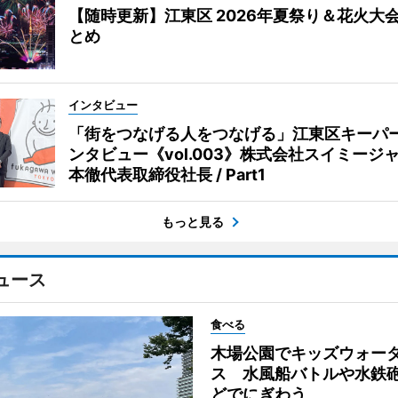
【随時更新】江東区 2026年夏祭り＆花火大
とめ
インタビュー
「街をつなげる人をつなげる」江東区キーパ
ンタビュー《vol.003》株式会社スイミージャ
本徹代表取締役社長 / Part1
もっと見る
ュース
食べる
木場公園でキッズウォー
ス 水風船バトルや水鉄
どでにぎわう