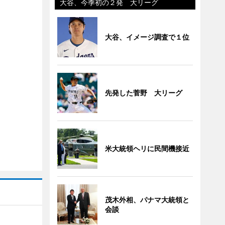
大谷、今季初の２発 大リーグ
大谷、イメージ調査で１位
先発した菅野 大リーグ
米大統領ヘリに民間機接近
茂木外相、パナマ大統領と
会談