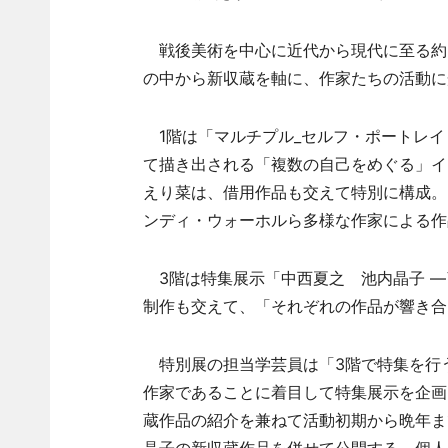
戦後美術を中心に近代から現代に至る約6
の中から新収蔵を軸に、作家たちの活動に
1階は「マルチプル_セルフ・ポートレイ
て描き出される「複数の自己をめぐる」イ
えり菜は、借用作品も交えて特別に構成。
ンディ・ウォーホルら多様な作家による作
3階は特集展示「中西夏之 池内晶子 ―
制作も交えて、「それぞれの作品が響き合
特別展の担当学芸員は「3階で特集を行う
作家であることに着目して特集展示を企画し
蔵作品の紹介を兼ねて活動初期から晩年ま
晶子の新収蔵作品を併せて公開する。個人