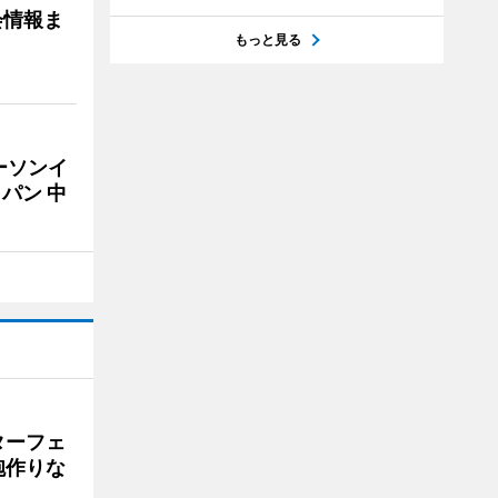
会情報ま
もっと見る
ーソンイ
パン 中
ターフェ
砲作りな