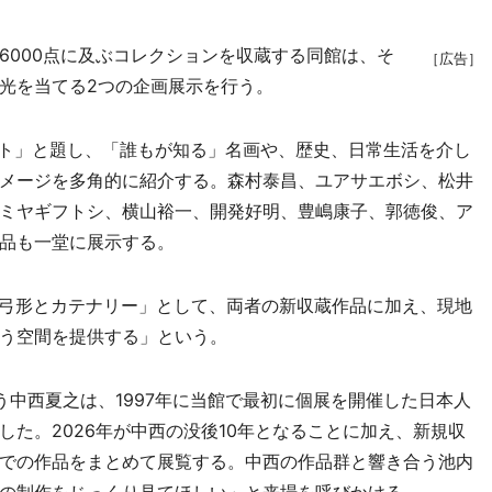
000点に及ぶコレクションを収蔵する同館は、そ
［広告］
光を当てる2つの企画展示を行う。
ト」と題し、「誰もが知る」名画や、歴史、日常生活を介し
メージを多角的に紹介する。森村泰昌、ユアサエボシ、松井
ミヤギフトシ、横山裕一、開発好明、豊嶋康子、郭徳俊、ア
品も一堂に展示する。
弓形とカテナリー」として、両者の新収蔵作品に加え、現地
う空間を提供する」という。
中西夏之は、1997年に当館で最初に個展を開催した日本人
た。2026年が中西の没後10年となることに加え、新規収
での作品をまとめて展覧する。中西の作品群と響き合う池内
の制作をじっくり見てほしい」と来場を呼びかける。