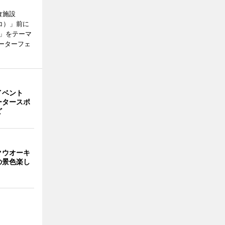
食施設
キバコ）」前に
び」をテーマ
ォーターフェ
イベント
ータースポ
ど
クウオーキ
の景色楽し