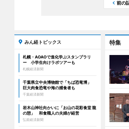
前の
みん経トピックス
特集
札幌・AOAOで進化学ぶスタンプラリ
ー 小学生向けラボツアーも
札幌経済新聞
千葉県立中央博物館で「ちば恐竜博」
巨大肉食恐竜や海の捕食者も
千葉経済新聞
岩木山神社向かいに「お山の花彩食堂 龍
の憩」 和食職人の夫婦が経営
弘前経済新聞