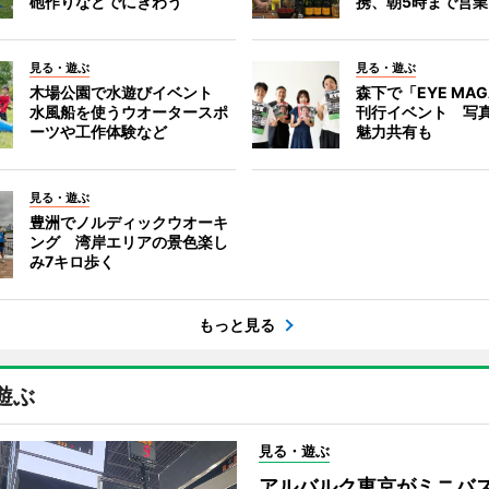
砲作りなどでにぎわう
携、朝5時まで営業
見る・遊ぶ
見る・遊ぶ
木場公園で水遊びイベント
森下で「EYE MAG
水風船を使うウオータースポ
刊行イベント 写
ーツや工作体験など
魅力共有も
見る・遊ぶ
豊洲でノルディックウオーキ
ング 湾岸エリアの景色楽し
み7キロ歩く
もっと見る
遊ぶ
見る・遊ぶ
アルバルク東京がミニバ