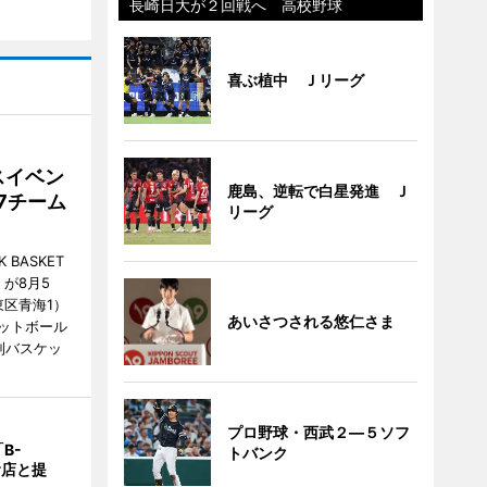
長崎日大が２回戦へ 高校野球
喜ぶ植中 Ｊリーグ
スイベン
鹿島、逆転で白星発進 Ｊ
7チーム
リーグ
BASKET
が8月5
江東区青海1）
あいさつされる悠仁さま
ットボール
制バスケッ
プロ野球・西武２―５ソフ
B-
トバンク
食店と提