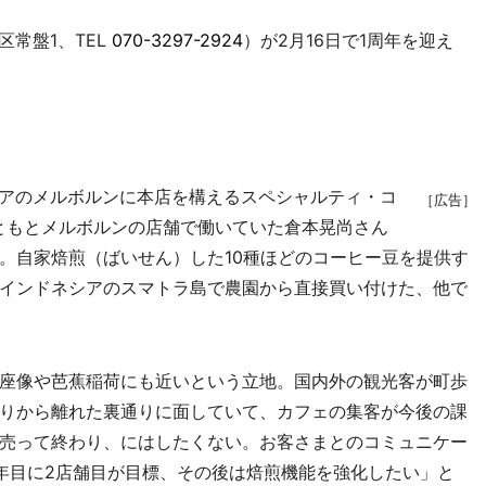
区常盤1、TEL
070-3297-2924
）が2月16日で1周年を迎え
トラリアのメルボルンに本店を構えるスペシャルティ・コ
［広告］
ともとメルボルンの店舗で働いていた倉本晃尚さん
。自家焙煎（ばいせん）した10種ほどのコーヒー豆を提供す
インドネシアのスマトラ島で農園から直接買い付けた、他で
座像や芭蕉稲荷にも近いという立地。国内外の観光客が町歩
りから離れた裏通りに面していて、カフェの集客が今後の課
売って終わり、にはしたくない。お客さまとのコミュニケー
年目に2店舗目が目標、その後は焙煎機能を強化したい」と