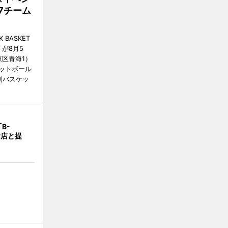
7チーム
BASKET
が8月5
江東区青海1）
ットボール
制バスケッ
B-
食店と提