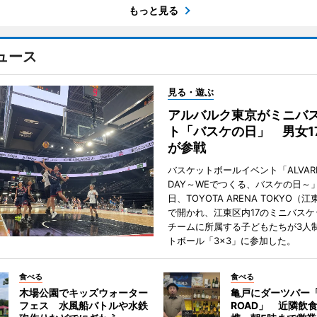
もっと見る
ュース
見る・遊ぶ
アルバルク東京がミニバ
ト「バスケの日」 男女1
が参戦
バスケットボールイベント「ALVARK 
DAY～WEでつくる、バスケの日～」
日、TOYOTA ARENA TOKYO（
で開かれ、江東区内17のミニバスケ
チームに所属する子どもたちが3人
トボール「3×3」に参加した。
食べる
食べる
木場公園でキッズウォーター
亀戸にダーツバー「
フェス 水風船バトルや水鉄
ROAD」 近隣飲