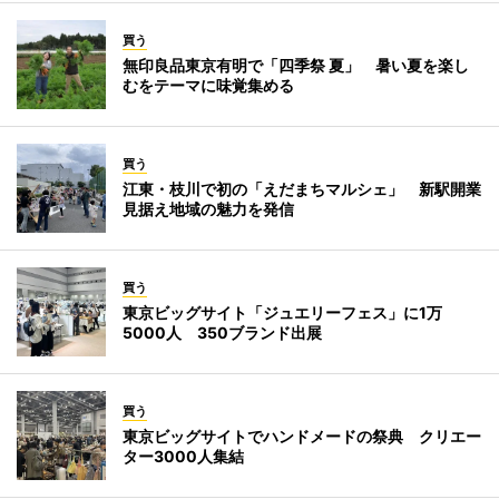
買う
無印良品東京有明で「四季祭 夏」 暑い夏を楽し
むをテーマに味覚集める
買う
江東・枝川で初の「えだまちマルシェ」 新駅開業
見据え地域の魅力を発信
買う
東京ビッグサイト「ジュエリーフェス」に1万
5000人 350ブランド出展
買う
東京ビッグサイトでハンドメードの祭典 クリエー
ター3000人集結