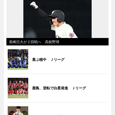
長崎日大が２回戦へ 高校野球
喜ぶ植中 Ｊリーグ
鹿島、逆転で白星発進 Ｊリーグ