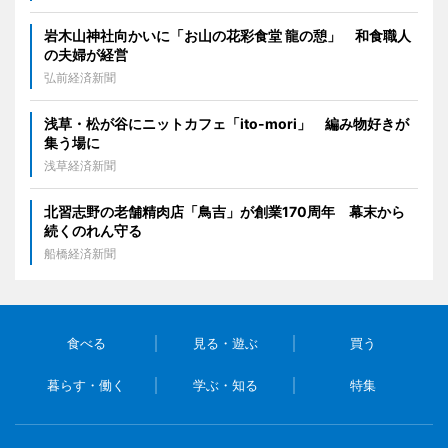
岩木山神社向かいに「お山の花彩食堂 龍の憩」 和食職人
の夫婦が経営
弘前経済新聞
浅草・松が谷にニットカフェ「ito-mori」 編み物好きが
集う場に
浅草経済新聞
北習志野の老舗精肉店「鳥吉」が創業170周年 幕末から
続くのれん守る
船橋経済新聞
食べる
見る・遊ぶ
買う
暮らす・働く
学ぶ・知る
特集