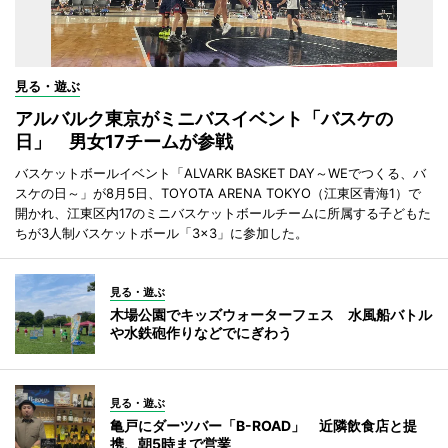
見る・遊ぶ
アルバルク東京がミニバスイベント「バスケの
日」 男女17チームが参戦
バスケットボールイベント「ALVARK BASKET DAY～WEでつくる、バ
スケの日～」が8月5日、TOYOTA ARENA TOKYO（江東区青海1）で
開かれ、江東区内17のミニバスケットボールチームに所属する子どもた
ちが3人制バスケットボール「3×3」に参加した。
見る・遊ぶ
木場公園でキッズウォーターフェス 水風船バトル
や水鉄砲作りなどでにぎわう
見る・遊ぶ
亀戸にダーツバー「B-ROAD」 近隣飲食店と提
携、朝5時まで営業