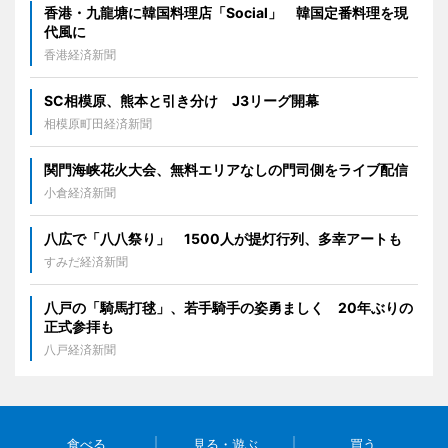
香港・九龍塘に韓国料理店「Social」 韓国定番料理を現
代風に
香港経済新聞
SC相模原、熊本と引き分け J3リーグ開幕
相模原町田経済新聞
関門海峡花火大会、無料エリアなしの門司側をライブ配信
小倉経済新聞
八広で「八八祭り」 1500人が提灯行列、多幸アートも
すみだ経済新聞
八戸の「騎馬打毬」、若手騎手の姿勇ましく 20年ぶりの
正式参拝も
八戸経済新聞
食べる
見る・遊ぶ
買う