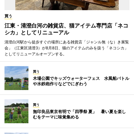
買う
江東・清澄白河の雑貨店、猫アイテム専門店「ネコ
シカ」としてリニューアル
清澄白河駅から徒歩すぐの場所にある雑貨店「ジャンル無（な）き展覧
会」（江東区清澄3）が8月8日、猫のアイテムのみを扱う「ネコシカ」
としてリニューアルオープンする。
買う
木場公園でキッズウォーターフェス 水風船バトル
や水鉄砲作りなどでにぎわう
買う
無印良品東京有明で「四季祭 夏」 暑い夏を楽し
むをテーマに味覚集める