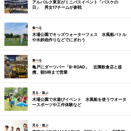
アルバルク東京がミニバスイベント「バスケの
日」 男女17チームが参戦
食べる
木場公園でキッズウォーターフェス 水風船バトル
や水鉄砲作りなどでにぎわう
食べる
亀戸にダーツバー「B-ROAD」 近隣飲食店と提
携、朝5時まで営業
見る・遊ぶ
木場公園で水遊びイベント 水風船を使うウオータ
ースポーツや工作体験など
見る・遊ぶ