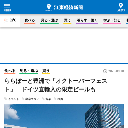
32°C
食べる
見る・遊ぶ
買う
暮らす・働く
学ぶ・知る
食べる
見る・遊ぶ
買う
2025.09.10
ららぽーと豊洲で「オクトーバーフェス
ト」 ドイツ直輸入の限定ビールも
イベント
湾岸エリア
音楽
お酒